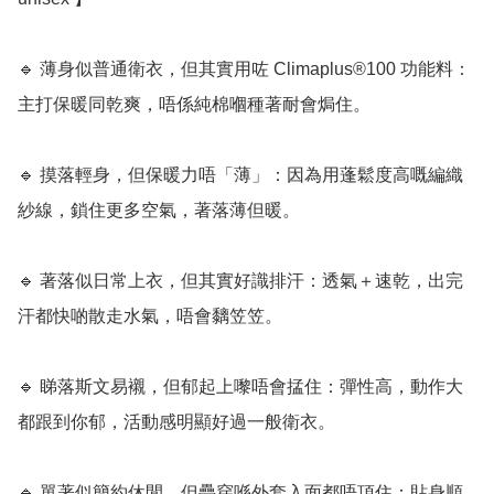
🔹 薄身似普通衛衣，但其實用咗 Climaplus®100 功能料：
主打保暖同乾爽，唔係純棉嗰種著耐會焗住。

🔹 摸落輕身，但保暖力唔「薄」：因為用蓬鬆度高嘅編織
紗線，鎖住更多空氣，著落薄但暖。

🔹 著落似日常上衣，但其實好識排汗：透氣＋速乾，出完
汗都快啲散走水氣，唔會黐笠笠。

🔹 睇落斯文易襯，但郁起上嚟唔會掹住：彈性高，動作大
都跟到你郁，活動感明顯好過一般衛衣。

🔹 單著似簡約休閒，但疊穿喺外套入面都唔頂住：貼身順