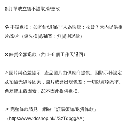
🔒 訂單成立後不設取消/更改

🔁 不設退換；如寄錯/遺漏/非人為瑕疵：收貨 7 天內提供相
片/影片（優先換貨/補寄；無貨則退款）

❌ 缺貨全額退款（約 1–8 個工作天退回）

⚠️圖片與色差提示 : 產品圖片由供應商提供。因顯示器設定
及拍攝光線等因素，圖片或會出現色差；一切以實物為準。
色差屬主觀因素，恕不因此提供退換。

📌 完整條款請見：網站「訂購須知/退貨條款」
（https://www.dcshop.hk/i/SzTdpggAA）
