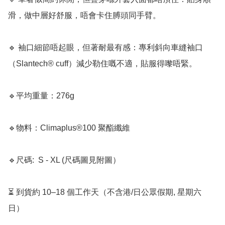
滑，做中層好舒服，唔會卡住膊頭同手臂。

🔹 袖口細節唔起眼，但著耐最有感：專利斜向車縫袖口
（Slantech® cuff）減少勒住嘅不適，貼服得嚟唔緊。

🔹平均重量：276g

🔹物料：Climaplus®100 聚酯纖維

🔹尺碼:  S - XL (尺碼圖見附圖）

⏳ 到貨約 10–18 個工作天（不含港/日公眾假期, 星期六
日）
