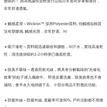
搶購的！ 因為無論你是輕度行山或日常逛街穿著都適合，
非常舒適透氣。

🔹觸感柔滑～Wickron™️ 採用Polyester質料, 但觸感似棉質
沒有塑膠感, 觸感光滑，非常舒適。￼

🔹吸汗速乾～質料能迅速吸收和擴散，￼汗水，實現高速乾
性，清洗後掛晾約1-2小時便已徹底乾透。 

🔹除臭不吸味～透過照射光線，將具有分解氣味的“光催化
效果”的粒子揉入纖維中。 即使反覆洗滌，除臭效果也不會
減弱，會半永久地持續下去。※部分商品不對應此功能。

🔹防紫外線～防紫外線, 遮蔽率可達90%, 戶外活動都不用擔