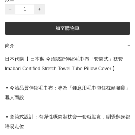
−
+
加至購物車
簡介
−
日本代購【 日本製 今治認證伸縮毛巾布「套筒式」枕套 
Imabari‑Certified Stretch Towel Tube Pillow Cover 】

🔹今治品質伸縮毛巾布：專為「鍾意用毛巾包住枕頭嚟瞓」
嘅人而設

🔹套筒式設計：有彈性嘅筒狀枕套一套就貼實，瞓覺翻身都
唔易走位
