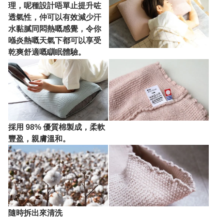
理，呢種設計唔單止提升咗
透氣性，仲可以有效減少汗
水黏膩同悶熱嘅感覺，令你
喺炎熱嘅天氣下都可以享受
乾爽舒適嘅瞓眠體驗。
採用 98% 優質棉製成，柔軟
豐盈，親膚溫和。
隨時拆出來清洗