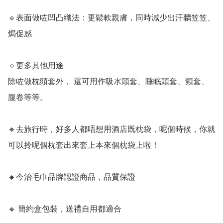
🔹表面做咗凹凸織法：更鬆軟親膚，同時減少出汗黐笠笠、
焗促感

🔹更多其他用途

除咗做枕頭套外， 還可用作吸水頭套、睡眠頭套、頸套、
腹卷等等。

🔹去旅行時，好多人都唔想用酒店既枕袋，呢個時候，你就
可以拎呢個枕套出來套上本來個枕袋上啦！

🔹今治毛巾品牌認證商品，品質保證

🔹 簡約盒包裝，送禮自用都適合
