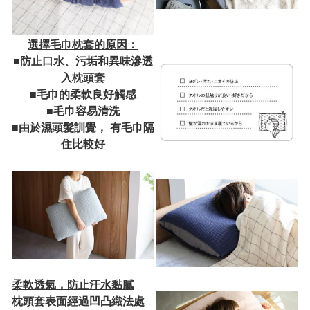
選擇毛巾枕套的原因：
■防止口水、污垢和異味滲透
入枕頭套
■毛巾的柔軟良好觸感
■毛巾容易清洗
■由於濕頭髮訓覺， 有毛巾隔
住比較好
柔軟透氣，防止汗水黏膩
枕頭套表面經過凹凸織法處