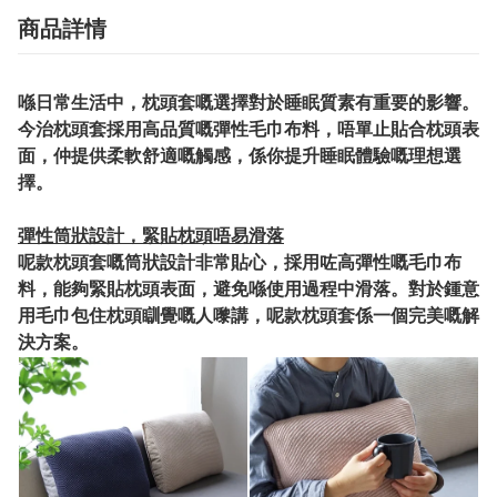
商品詳情
喺日常生活中，枕頭套嘅選擇對於睡眠質素有重要的影響。
今治枕頭套採用高品質嘅彈性毛巾布料，唔單止貼合枕頭表
面，仲提供柔軟舒適嘅觸感，係你提升睡眠體驗嘅理想選
擇。
彈性筒狀設計，緊貼枕頭唔易滑落
呢款枕頭套嘅筒狀設計非常貼心，採用咗高彈性嘅毛巾布
料，能夠緊貼枕頭表面，避免喺使用過程中滑落。對於鍾意
用毛巾包住枕頭瞓覺嘅人嚟講，呢款枕頭套係一個完美嘅解
決方案。