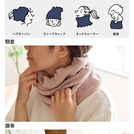
頸套
腹卷