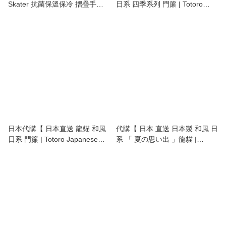
Skater 抗菌保溫保冷 摺疊手柄
日系 四季系列 門簾 | Totoro
雙層日式便當盒 / 飯壺 |
Japanese style four seasons
Antibacterial Thermal/Cold 2-
door curtain 】
Tier Lunch Jar with Foldable
Handle 540ml 】
日本代購【 日本直送 龍貓 和風
代購【 日本 直送 日本製 和風 日
日系 門簾 | Totoro Japanese
系 「 夏の思い出 」龍貓 |
style door curtain 】
Totoro | トトロ | 日本 門簾 |
door curtain 】