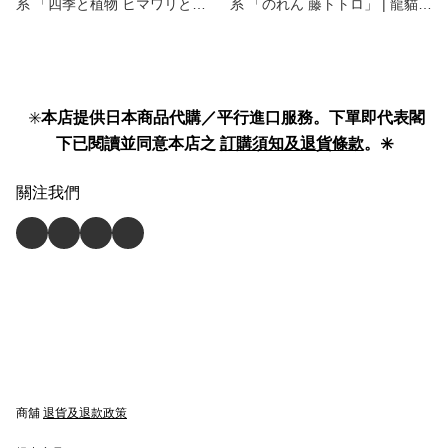
系 「四季と植物 ヒマワリとト
系 「のれん 藤トトロ」 | 龍貓 |
トロ」トトロ | 龍貓 | totoro | 日
totoro | 日本 門簾 】
本 門簾 】
✳️
本店提供日本商品代購／平行進口服務。下單即代表閣
下已閱讀並同意本店之
訂購須知及退貨條款
。✳️
關注我們
商舖
退貨及退款政策