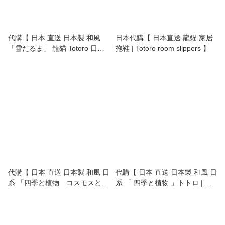
代購【 日本 直送 日本製 和風
日本代購【 日本直送 龍貓 家居
「雪だるま」 龍貓 Totoro 日式
拖鞋 | Totoro room slippers 】
門簾 | door curtain 】
代購【 日本 直送 日本製 和風 日
代購【 日本 直送 日本製 和風 日
系 「四季と植物 コスモスとト
系 「 四季と植物 」トトロ | 龍
トロ」トトロ | 龍貓 | totoro | 日
貓 | Totoro | 日本 門簾 6033892
本 門簾 】
】