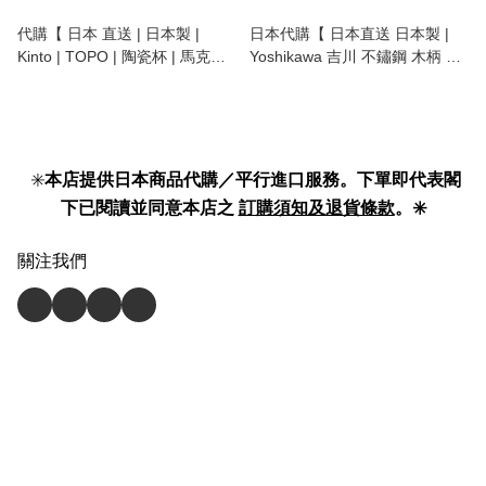
代購【 日本 直送 | 日本製 |
日本代購【 日本直送 日本製 |
Kinto | TOPO | 陶瓷杯 | 馬克杯 |
Yoshikawa 吉川 不鏽鋼 木柄 咖
咖啡杯| coffee cup | coffee mug
啡 細口 手沖壺 1L SH7090】
| 300ml 】
✳️
本店提供日本商品代購／平行進口服務。下單即代表閣
下已閱讀並同意本店之
訂購須知及退貨條款
。✳️
關注我們