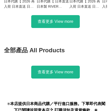
日本代購【 2026 再
日本代購【 日本直送
日本代購【 2026 再
日本代
入荷 日本直送 日本
日本製 RIVER
入荷 日本直送 日本
入荷 日本直送 日本
限定 Converse 防水
LIGHT 極鐵鍋 |
限定 Converse 防水
限定 C
雨靴 | 雨鞋 | 波鞋 |
KIWAME Japan | 極
雨靴 | 水鞋 | 男女兼
雨鞋 |
查看更多 View more
水鞋 | 男女兼用 |
PREMIUM | 木柄鐵
用 | AS LIGHT WR
男女兼
ALL STAR AS
炒鍋 | 輕量 | 無塗層 |
SL SIDEGORE HI |
STAR
LIGHT WR SL HI |
適用於明火 及 IH電
water-repellent | rain
SL OX | wat
water-repellent | rain
磁爐 | 深炒鍋 】
boot | unisex 】
repell
boot | shoe |
sneaker | unisex 】
全部產品 All Products
查看更多 View more
✳️
本店提供日本商品代購／平行進口服務。下單即代表閣
下已閱讀並同意本店之
訂購須知及退貨條款
。✳️