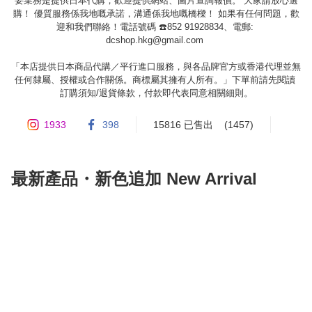
要業務是提供日本代購，歡迎提供網站、圖片查詢報價。 大家請放心選
購！ 優質服務係我地嘅承諾，溝通係我地嘅橋樑！ 如果有任何問題，歡
迎和我們聯絡！電話號碼 ☎️852 91928834、電郵: 
dcshop.hkg@gmail.com
「本店提供日本商品代購／平行進口服務，與各品牌官方或香港代理並無
任何隸屬、授權或合作關係。商標屬其擁有人所有。」下單前請先閱讀 
訂購須知/退貨條款，付款即代表同意相關細則。
1933
398
15816 已售出
(1457)
最新產品・新色追加 New Arrival