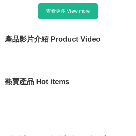
吸水 速乾沐浴毛巾 / 浴巾 | 5.7x
別注版 Walker 輕量尼龍 25L 背
Super Absorbent Quick Dry
囊 | FREAK'S STORE Exclusive
查看更多 View more
Bath Towel 】
Walker 25L Backpack -
Lightweight Nylon 】
產品影片介紹 Product Video
熱賣產品 Hot items