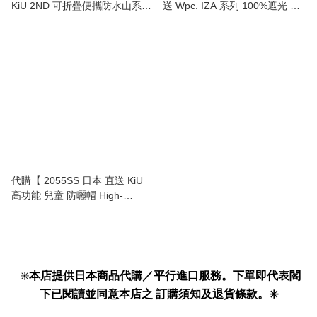
KiU 2ND 可折疊便攜防水山系帽
送 Wpc. IZA 系列 100%遮光 降
(高效抗UV 90%+) 2-in-1 UV &
溫冷感 晴雨兩用防曬帽 THE
Rain Packable Safari Hat 】
COOL CAP 】
代購【 2055SS 日本 直送 KiU
高功能 兒童 防曬帽 High-
functional sun hat kids 】
✳️
本店提供日本商品代購／平行進口服務。下單即代表閣
下已閱讀並同意本店之
訂購須知及退貨條款
。✳️