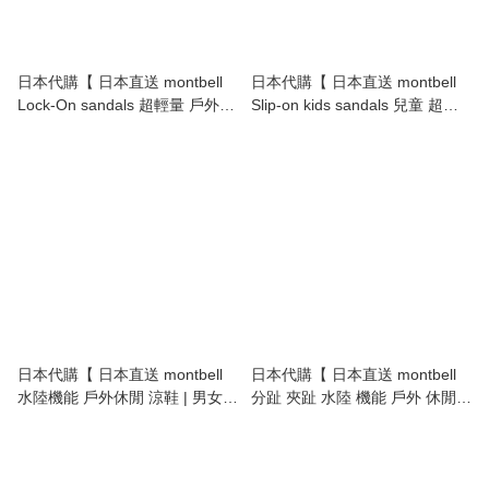
日本代購【 日本直送 montbell
日本代購【 日本直送 montbell
Lock-On sandals 超輕量 戶外
Slip-on kids sandals 兒童 超輕
休閒 兒童用 涼鞋 | 拖鞋 】
量 戶外 休閒 涼鞋 | 拖鞋 】
日本代購【 日本直送 montbell
日本代購【 日本直送 montbell
水陸機能 戶外休閒 涼鞋 | 男女合
分趾 夾趾 水陸 機能 戶外 休閒
用 | 高抓地力 | 拖鞋 | mont-bell
涼鞋 | 男女合用 | 高抓地力 | 適
aqua gripper sandals 】
合水上活動 | 拖鞋 | mont-bell
split toe aqua gripper sandals
】