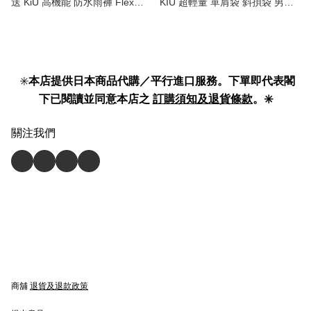
送 KiU 高機能 防水雨褲 Flex
KIU 超輕量 單肩袋 斜孭袋 男女
Ride Pants | Waterproof Rain
合用 | Super Lightweight 2WAY
Pants 】
shoulder / waist bag unisex 】
✳️
本店提供日本商品代購／平行進口服務。下單即代表閣
下已閱讀並同意本店之
訂購須知及退貨條款
。✳️
關注我們
商舖
退貨及退款政策