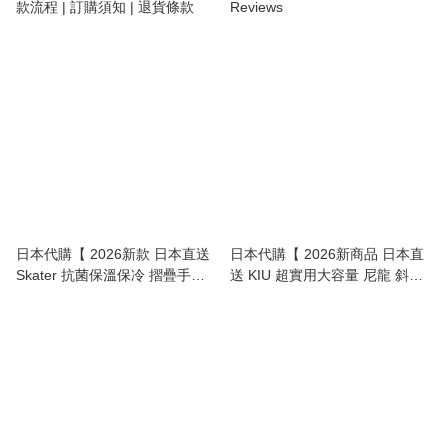
款流程 | 訂購須知 | 退貨條款
Reviews
日本代購【 2026新款 日本直送
日本代購【 2026新商品 日本直
Skater 抗菌保溫保冷 摺疊手柄
送 KIU 超實用大容量 尼龍 斜孭
雙層日式便當盒 / 飯壺 |
袋 / 單肩包 Nylon Crossbody
Antibacterial Thermal/Cold 2-
Shoulder Bag 】
Tier Lunch Jar with Foldable
Handle 540ml 】