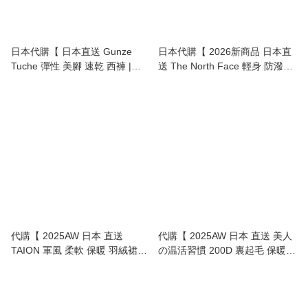
日本代購【 日本直送 Gunze
日本代購【 2026新商品 日本直
Tuche 彈性 美腳 速乾 西褲 |
送 The North Face 輕身 防潑水
legging pants | 9分長 】
尼龍長裙 Water‑Repellent
Lightweight Nylon Long Skirt 】
代購【 2025AW 日本 直送
代購【 2025AW 日本 直送 美人
TAION 軍風 柔軟 保暖 羽絨裙褲
の温活習慣 200D 裏起毛 保暖
｜時尚實用必備！Military series
仿牛仔 Leggings 褲 ｜高彈柔軟
Down Skirt - soft shell 】
冬日必備！ 】