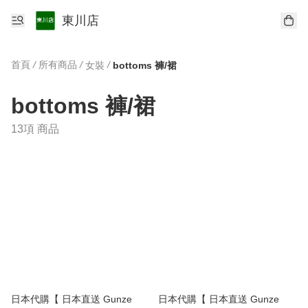
東川店
首頁
/
所有商品
/
/
女裝
bottoms 褲/裙
bottoms 褲/裙
13項 商品
日本代購【 日本直送 Gunze
日本代購【 日本直送 Gunze