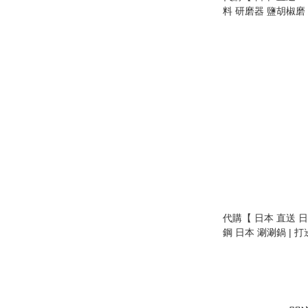
料 研磨器 鹽胡椒磨 附專
pepper electronic m
代購【 日本 直送 
鋼 日本 涮涮鍋 | 打邊爐鍋 | 火鍋 |
made in Japan Jap