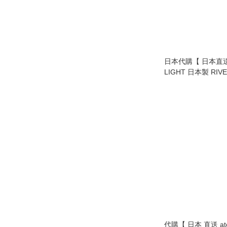
日本代購【 日本直送 
LIGHT 日本製 RIVE
Premium 輕量 無
極鐵鍋 | 深型單柄鍋 
火 及 IH電磁爐 】
代購【 日本 直送 at