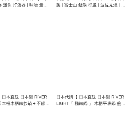
 迷你 打蛋器 | 味噌 量勺 |
製 | 富士山 錢湯 壁畫 | 波佐見燒 | 陶
J mini stainless steel
瓷杯 | 咖啡杯 | 馬克杯 | fuji mountain
so muddler | measuring
coffee cup | mug | 250ml 】
日本直送 日本製 RIVER
日本代購【 日本直送 日本製 RIVER
 日本極木柄鐵炒鍋 + 不鏽鋼
LIGHT「 極鐵鍋 」 木柄平底鍋 煎鍋
| 極鐵鍋 | KIWAME
| KIWAME Japan | 極 PREMIUM | 煎
極 PREMIUM | 木柄鐵炒鍋 |
pan | 適用於明火 及 IH電磁爐 | 日本
量 | 不易生鏽 | 無塗層 | 安
極鐵鍋 | 木柄鐵煎鍋 | 輕量 | 無塗層 |
適用於明火 及 IH電磁爐 | 深
安全健康 】
 】