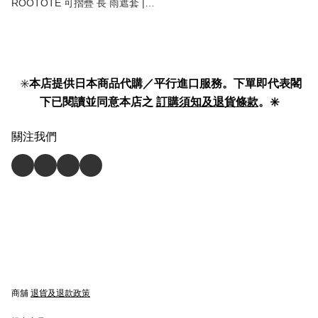
ROOTOTE 可摺疊 長 雨遮套 |
雨傘套 | umbrella case 】
✳️
本店提供日本商品代購／平行進口服務。下單即代表閣
下已閱讀並同意本店之
訂購須知及退貨條款
。✳️
關注我們
商舖
退貨及退款政策