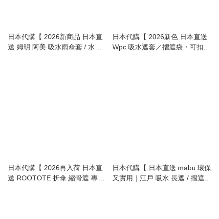
日本代購【 2026新商品 日本直
日本代購【 2026新色 日本直送
送 姆明 阿美 吸水雨傘套 / 水樽
Wpc 吸水遮套／摺遮袋・可扣
套 | Moomin Absorbent
袋・可當水樽套・Absorbent
Umbrella Case / Bottle Holder
Umbrella Case / Foldable
】
Umbrella Pouch 】
日本代購【 2026再入荷 日本直
日本代購【 日本直送 mabu 環保
送 ROOTOTE 折傘 縮骨遮 專用
又實用｜江戶 吸水 長遮 / 摺遮兩
收納袋 | 雨遮套 | 雨傘套 |
用 | Hands‑Free Umbrella Case
umbrella case 】
with Shoulder Strap |
Long/Folding 2‑in‑1 】