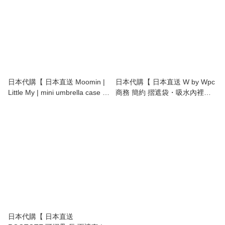
日本代購【 日本直送 Moomin |
日本代購【 日本直送 W by Wpc
Little My | mini umbrella case |
商務 簡約 摺遮袋・吸水內裡・L
姆明 | 阿美 | 縮骨遮套 | 短雨遮
形拉鍊 | Business‑Style Folding
套 | 水樽套 】
Umbrella Bag ・Absorbent
Lining・L‑Zip 】
日本代購【 日本直送