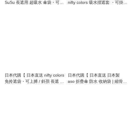
SuSu 長遮用 超吸水 傘袋・可收
nifty colors 吸水摺遮套 ・可掛袋
2把・可掛車頭枕 | Long
外・三摺收納 | Absorbent
Umbrella Super‑Absorbent
Folding Umbrella Case ・
Case ・Holds 2・Headrest
Clip‑On ・Compact Tri‑Fold 】
Hanger 】
日本代購【 日本直送 nifty colors
日本代購【 日本直送 日本製
免拎遮袋・可上膊 / 斜孭 長遮 /
aso 折疊傘 防水 收納袋 | 縮骨遮
摺遮兩用 | Hands‑Free
套 | 短雨遮套 | 水樽套 |
Umbrella Case with Shoulder
umbrella bag | Regile buckle
Strap | Long/Folding 2‑in‑1 】
pouch for folding umbrellas 】