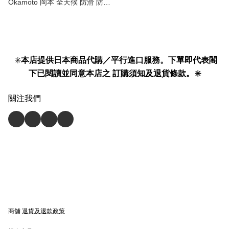
Okamoto 岡本 全天候 防滑 防甩
船襪 隱形襪 | 一日都唔會甩！ 男
裝 淺履 | No-Slip Invisible Socks
Men 】
✳️
本店提供日本商品代購／平行進口服務。下單即代表閣
下已閱讀並同意本店之
訂購須知及退貨條款
。✳️
關注我們
商舖
退貨及退款政策