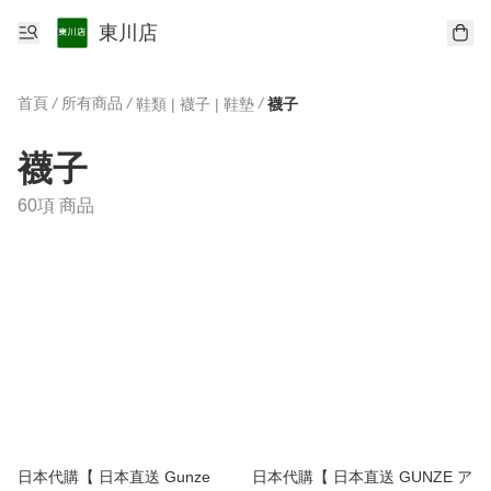
東川店
首頁
/
所有商品
/
/
鞋類 | 襪子 | 鞋墊
襪子
襪子
60項 商品
日本代購【 日本直送 Gunze
日本代購【 日本直送 GUNZE ア