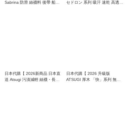
Sabrina 防滑 絲襪料 後帶 船襪
セドロン 系列 吸汗 速乾 高透氣
～淺履 女裝 】
船襪 ～ 超深履 波鞋專用 女裝 】
日本代購【 2026新商品 日本直
日本代購【 2026 升級版
送 Atsugi 污漬減輕 絲襪・長
ATSUGI 厚木 「快」系列 無內
襪・高筒襪 high socks 】
褲位 絲襪 | Panty-Free
Stockings 】