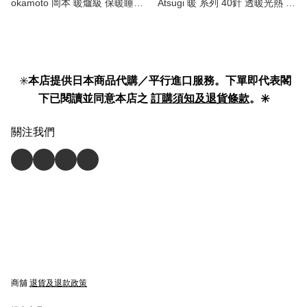
okamoto 岡本 暖爐級 保暖睡眠
Atsugi 暖 系列 40針 透暖光熱 絲
襪｜腳暖神奇 睡得更好！ Leg
襪｜輕薄保暖 冬日必備！40D
Warmer 】
Sheer & Warm Laser Heat
Tights 】
✳️
本店提供日本商品代購／平行進口服務。下單即代表閣
下已閱讀並同意本店之
訂購須知及退貨條款
。✳️
關注我們
商舖
退貨及退款政策