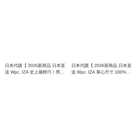
Large Folding Umbrella (Only
The Ultimate Travel Savior |
180g! )】
Hanging Toiletrie Pouch (With
Detachable Mini Bag!) 】
日本代購【 2026新商品 日本直
日本代購【 2026新商品 日本直
送 Wpc. IZA 史上最輕巧！男女
送 Wpc. IZA 掌心尺寸 100%遮
兼用 ULTRA LIGHT 晴雨兩用 極
光降溫 晴雨兩用超輕巧 縮骨傘 |
輕量 防曬縮骨遮 | ULTRA
縮骨遮 | COMPACT 100%
LIGHT Sun/Rain Folding
Shading Umbrella 】
Umbrella 】