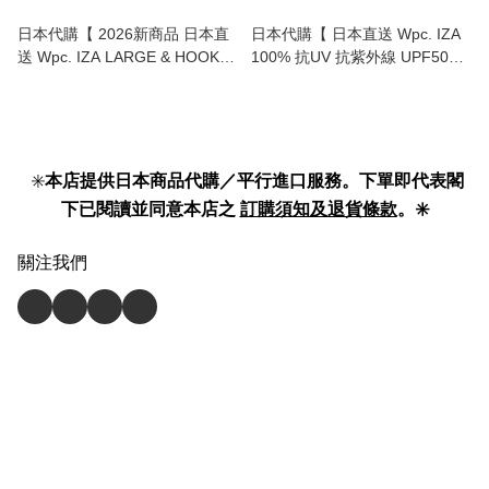
日本代購【 2026新商品 日本直
日本代購【 日本直送 Wpc. IZA
送 Wpc. IZA LARGE & HOOK
100% 抗UV 抗紫外線 UPF50+
登山扣手柄 100%遮光降溫 晴雨
遮光 減熱 自動開關 縮骨傘 | 縮
兩用 大傘面 縮骨傘 | 縮骨遮 |
骨遮 | UV protection mini
LARGE & HOOK 100% Shading
automatic umbrella 】
Umbrella 】
✳️
本店提供日本商品代購／平行進口服務。下單即代表閣
下已閱讀並同意本店之
訂購須知及退貨條款
。✳️
關注我們