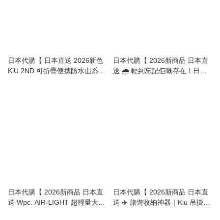
日本代購【 日本直送 2026新色
日本代購【 2026新商品 日本直
KiU 2ND 可折疊便攜防水山系帽
送 🌧️ 輕到忘記佢嘅存在！日本
(高效抗UV 90%+) 2-in-1 UV &
Wpc. AIR-LIGHT 極幼超輕量折
Rain Packable Safari Hat 】
傘 (僅重120g) | AIR-LIGHT
Ultra-Slim Folding Umbrella
(Only 120g!) 】
日本代購【 2026新商品 日本直
日本代購【 2026新商品 日本直
送 Wpc. AIR-LIGHT 超輕量大傘
送 ✈️ 旅遊收納神器｜Kiu 吊掛式
面折傘 (僅重180g) | AIR-LIGHT
盥洗包（內含可拆卸獨立小包）