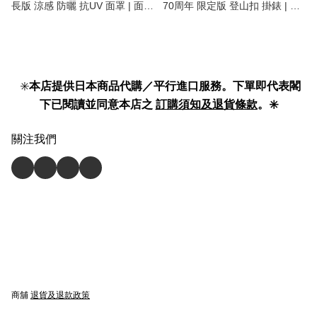
長版 涼感 防曬 抗UV 面罩 | 面
70周年 限定版 登山扣 掛錶 | 護
頸 全遮蓋 男女合用 | UPF UV
士錶 | 70th anniversary limited
protection face & neck cover
edition nurse pocket watch 】
mask unisex 】
✳️
本店提供日本商品代購／平行進口服務。下單即代表閣
下已閱讀並同意本店之
訂購須知及退貨條款
。✳️
關注我們
商舖
退貨及退款政策