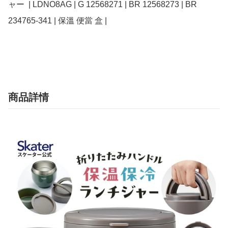
ャー  | LDNO8AG | G 12568271 | BR 12568273 | BR 
234765-341 | 保溫 便當 盒 | 

商品詳情