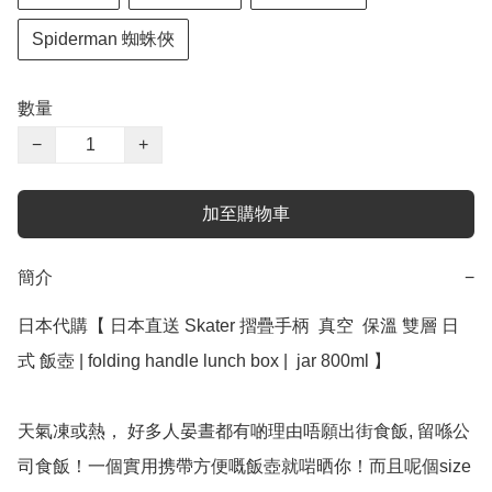
Spiderman 蜘蛛俠
數量
−
+
加至購物車
簡介
−
日本代購【 日本直送 Skater 摺疊手柄  真空  保溫 雙層 日
式 飯壺 | folding handle lunch box |  jar 800ml 】

天氣凍或熱， 好多人晏晝都有啲理由唔願出街食飯, 留喺公
司食飯！一個實用携帶方便嘅飯壺就啱晒你！而且呢個size