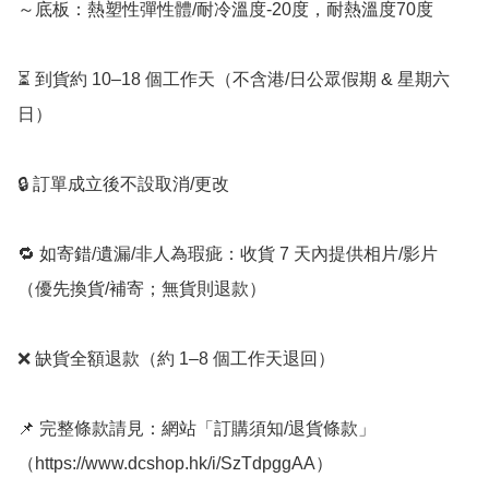
～底板：熱塑性彈性體/耐冷溫度-20度，耐熱溫度70度

⏳ 到貨約 10–18 個工作天（不含港/日公眾假期 & 星期六
日）

🔒 訂單成立後不設取消/更改

🔁 如寄錯/遺漏/非人為瑕疵：收貨 7 天內提供相片/影片
（優先換貨/補寄；無貨則退款）

❌ 缺貨全額退款（約 1–8 個工作天退回）

📌 完整條款請見：網站「訂購須知/退貨條款」
（https://www.dcshop.hk/i/SzTdpggAA）  ﻿
