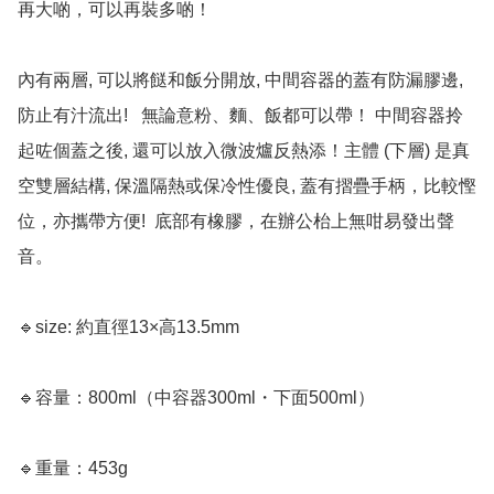
再大啲，可以再裝多啲！

內有兩層, 可以將餸和飯分開放, 中間容器的蓋有防漏膠邊, 
防止有汁流出!   無論意粉、麵、飯都可以帶！ 中間容器拎
起咗個蓋之後, 還可以放入微波爐反熱添！主體 (下層) 是真
空雙層結構, 保溫隔熱或保冷性優良, 蓋有摺疊手柄，比較慳
位，亦攜帶方便!  底部有橡膠，在辦公枱上無咁易發出聲
音。

🔹size: 約直徑13×高13.5mm

🔹容量：800ml（中容器300ml・下面500ml）

🔹重量：453g
