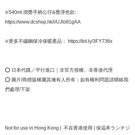
❇️540ml 摺疊手柄公仔&疊淨色款: 
https://www.dcshop.hk/i/UJIo81gAA

❇️更多不鏽鋼保冷保暖產品： https://bit.ly/3FY736x

⭕ 日本代購／平行進口｜非官方授權、非香港代理

⭕ 圖片/商標版權屬其擁有人所有；如有權利問題請聯絡我
們處理/下架

Not for use in Hong Kong |  不在香港使用 | 保温丼ランチジ