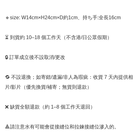
🔹size: W14cm×H24cm×D約1cm、持ち手:全長16cm

⏳ 到貨約 10–18 個工作天（不含港/日公眾假期）

🔒 訂單成立後不設取消/更改

🔁 不設退換；如寄錯/遺漏/非人為瑕疵：收貨 7 天內提供相
片/影片（優先換貨/補寄；無貨則退款）

❌ 缺貨全額退款（約 1–8 個工作天退回）

🔺請注意水有可能會從接縫位和拉鍊接縫位滲入的。
