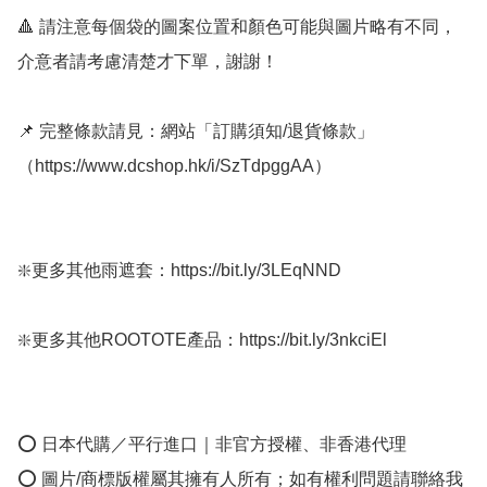
🔺 請注意每個袋的圖案位置和顏色可能與圖片略有不同，
介意者請考慮清楚才下單，謝謝！

📌 完整條款請見：網站「訂購須知/退貨條款」
（https://www.dcshop.hk/i/SzTdpggAA）

❇️更多其他雨遮套：https://bit.ly/3LEqNND

❇️更多其他ROOTOTE產品：https://bit.ly/3nkciEl

⭕ 日本代購／平行進口｜非官方授權、非香港代理

⭕ 圖片/商標版權屬其擁有人所有；如有權利問題請聯絡我