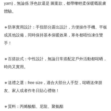
yarn)，無論係 淨色款還是 圖案款，都帶嚟輕柔保暖嘅親膚
體驗。  

🔹防寒實用設計：手指部分露出設計，方便操作手機、平板
或其他設備，同時保持基本保暖效果，寒冬都唔怕凍住雙
手！  

🔹百搭款式：中性設計，無論日常搭配定戶外活動都啱晒，
時尚又實用。  

🔹送禮之選：free size，適合大部分人手型，啱晒送俾朋
友、家人或者作冬日貼心禮物！

🔹質料：丙烯酸酯、尼龍、聚氨酯
