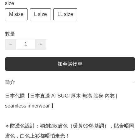
size
M size
L size
LL size
數量
−
+
加至購物車
簡介
−
日本代購【日本直送 ATSUGI 厚木 無痕 貼身 內衣 |  
seamless innerwear 】

🔹防透色設計：獨創2款膚色（暖黃/冷藍基調），貼合唔同
膚色，白色上衫都唔怕走光！
