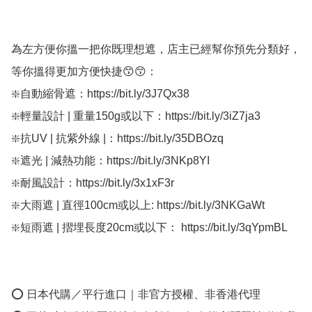
為左方便你搵一把你既理想遮，店主已經幫你預先分類好，
等你搵得更加方便快捷😙😙：

❇️自動縮骨遮：https://bit.ly/3J7Qx38

❇️輕量設計 | 重量150g或以下：https://bit.ly/3iZ7ja3

❇️抗UV | 抗紫外線 |：https://bit.ly/35DBOzq

❇️遮光 | 減熱功能：https://bit.ly/3NKp8YI

❇️耐風設計：https://bit.ly/3x1xF3r

❇️大雨遮 | 直徑100cm或以上: https://bit.ly/3NKGaWt

❇️短雨遮 | 摺埋長度20cm或以下： https://bit.ly/3qYpmBL

⭕ 日本代購／平行進口｜非官方授權、非香港代理
