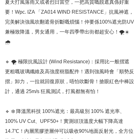
夏天打風落雨又或者烈日當空，一把高質嘅靚遮真係好重
要！Wpc. IZA 「ZA014 WIND RESISTANCE」抗風神遮，
完美解決強風吹翻遮骨折斷嘅煩惱！仲要係100%遮光防UV
兼極致降溫，男女通用，一年四季帶出街都超安心！🌪️☀️
🌧️

🔹 🌪️ 極限抗風設計 (Wind Resistance)：採用比一般摺遮
更粗嘅玻璃纖維及高強度樹脂配件！遇到強風時會「順勢反
摺」卸力，一拉就回復原狀，唔怕吹斷骨！搶眼紅色中棒設
計，通過 25m/s 狂風測試，打風都無有怕！

🔹 ❄️ 降溫黑科技 100%遮光：最高級別 100% 遮光率、
100% UV Cut、UPF50+！實測頭頂溫度大幅下降高達 
14.7℃！內層黑膠塗層仲可以吸收90%地面反射光，全方位