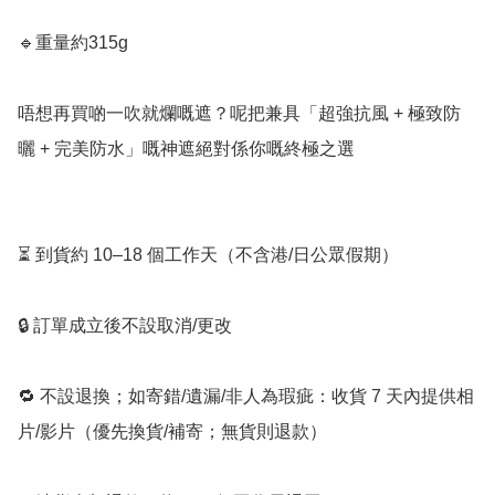
🔹重量約315g 

唔想再買啲一吹就爛嘅遮？呢把兼具「超強抗風 + 極致防
曬 + 完美防水」嘅神遮絕對係你嘅終極之選

⏳ 到貨約 10–18 個工作天（不含港/日公眾假期）

🔒 訂單成立後不設取消/更改

🔁 不設退換；如寄錯/遺漏/非人為瑕疵：收貨 7 天內提供相
片/影片（優先換貨/補寄；無貨則退款）
