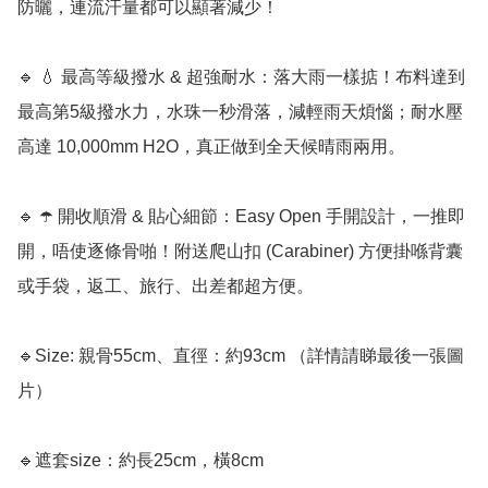
防曬，連流汗量都可以顯著減少！

🔹 💧 最高等級撥水 & 超強耐水：落大雨一樣掂！布料達到
最高第5級撥水力，水珠一秒滑落，減輕雨天煩惱；耐水壓
高達 10,000mm H2O，真正做到全天候晴雨兩用。

🔹 ☂️ 開收順滑 & 貼心細節：Easy Open 手開設計，一推即
開，唔使逐條骨啪！附送爬山扣 (Carabiner) 方便掛喺背囊
或手袋，返工、旅行、出差都超方便。

🔹Size: 親骨55cm、直徑：約93cm （詳情請睇最後一張圖
片）

🔹遮套size：約長25cm，橫8cm
