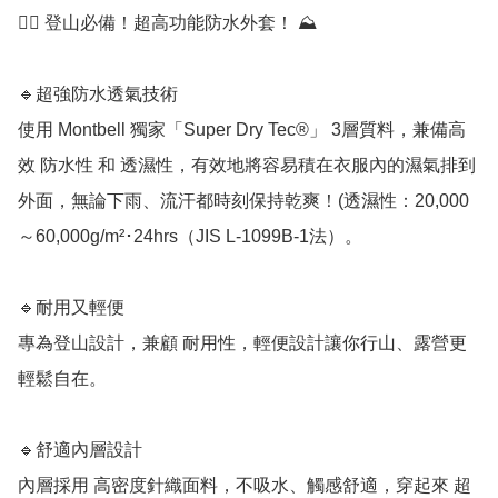
🚶‍♂️ 登山必備！超高功能防水外套！ ⛰️

🔹超強防水透氣技術

使用 Montbell 獨家「Super Dry Tec®」 3層質料，兼備高
效 防水性 和 透濕性，有效地將容易積在衣服內的濕氣排到
外面，無論下雨、流汗都時刻保持乾爽！(透濕性：20,000
～60,000g/m²･24hrs（JIS L-1099B-1法）。

🔹耐用又輕便

專為登山設計，兼顧 耐用性，輕便設計讓你行山、露營更
輕鬆自在。

🔹舒適內層設計

內層採用 高密度針織面料，不吸水、觸感舒適，穿起來 超