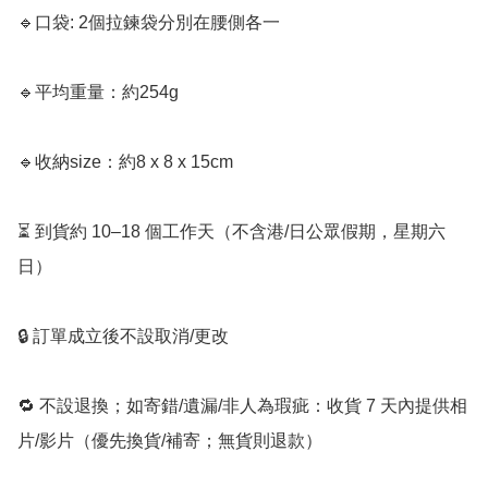
🔹口袋: 2個拉鍊袋分別在腰側各一

🔹平均重量：約254g

🔹收納size：約8 x 8 x 15cm

⏳ 到貨約 10–18 個工作天（不含港/日公眾假期，星期六
日）

🔒 訂單成立後不設取消/更改

🔁 不設退換；如寄錯/遺漏/非人為瑕疵：收貨 7 天內提供相
片/影片（優先換貨/補寄；無貨則退款）
