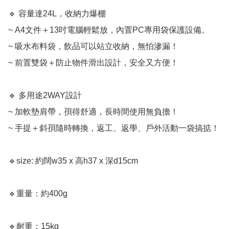
🔹 容量達24L，收納力爆棚

~ A4文件＋13吋電腦輕鬆放，內置PC專用袋保護設備。

~ 吸水布料袋，飲品可以站立收納，無怕滲漏！

~ 前置雙袋＋防止物件滑出設計，安全又方便！

🔹 多用途2WAY設計

~ 加軟墊肩帶，孭得舒適，長時間使用無負擔！

~ 手提＋斜孭隨時轉換，返工、返學、戶外活動一袋搞掂！

🔹size: 約闊w35 x 高h37 x 深d15cm

🔹重量：約400g

🔹耐重：15kg
