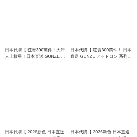
日本代購【 狂賣300萬件！大汗
日本代購【 狂賣300萬件！ 日本
人士救星！日本直送 GUNZE ア
直送 GUNZE アセドロン 系列
セドロン 系列 「大汗對策」3倍
Asedoron 史上最強「汗水隱
防汗墊 內衣 | Asedoron Heavy
形」無束縛透氣 Bratop 打底背
Sweat Countermeasure
心 | Asedoron Breathable
Innerwear 】
Bratop Innerwear 】
日本代購【 2026新色 日本直送
日本代購【 2026新色 日本直送