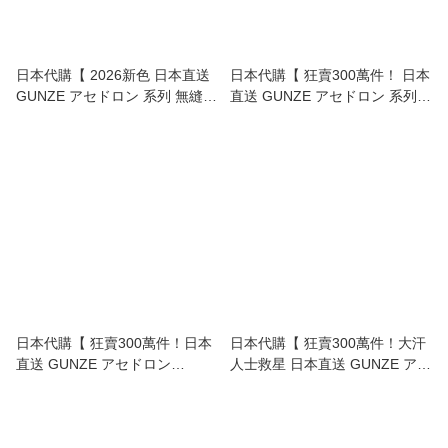
日本代購【 2026新色 日本直送
日本代購【 狂賣300萬件！ 日本
GUNZE アセドロン 系列 無縫極
直送 GUNZE アセドロン 系列
速吸汗打底衫 背心型 無鋼圈 胸
極速吸汗 零束縛 帶胸墊 打底衫
圍 底衫 | Asedoron Cut-Off
吊帶背心 內衣 | Asedoron
Seamless Sweat-Absorbing
Quick-Dry Breathable Bratop 】
Innerwear 】
日本代購【 狂賣300萬件！日本
日本代購【 狂賣300萬件！大汗
直送 GUNZE アセドロン
人士救星 日本直送 GUNZE アセ
Asedoron 史上最強「汗水隱
ドロン 系列 Asedoron「大汗對
形」防汗墊 背心 內衣 Asedoron
策」3倍防汗墊 2分袖 內衣 |
Sweat-Absorbing Innerwear 】
Asedoron Heavy Sweat
Countermeasure Innerwear| 】