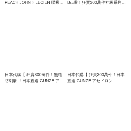
PEACH JOHN × LECIEN 聯乘
Bra啦！狂賣300萬件神級系列
日常百搭 無鋼圈Bra・套頭款 |
GUNZE Asedoron 極速吸汗速乾
Everyday Wireless Pull‑On Bra
無鋼圈 透氣 胸圍 | Asedoron
& Shorts 】
Quick-Dry Non-Wired Bra 】
日本代購【 狂賣300萬件！無縫
日本代購【 狂賣300萬件！日本
防刺癢 ！日本直送 GUNZE アセ
直送 GUNZE アセドロン
ドロン Asedoron 附防汗墊無縫
Asedoron 史上最強「汗水隱
內衣 | Asedoron Quick-Dry
形」防汗墊 2分袖 內衣 |
Seamless Innerwear with Sweat
Asedoron Short Sleeve
Pad 】
Innerwear 】