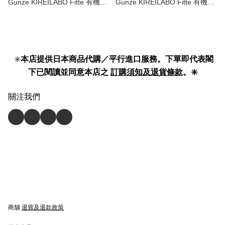
Gunze KIREILABO Fitte 有機棉
Gunze KIREILABO Fitte 有機棉
系列 完全無縫 無鋼圈 背心型 胸
系列 無鋼圈 胸圍 non wire bra
圍 | organic cotton non wire bra
top 】
top | KB3155 】
✳️
本店提供日本商品代購／平行進口服務。下單即代表閣
下已閱讀並同意本店之
訂購須知及退貨條款
。✳️
關注我們
商舖
退貨及退款政策