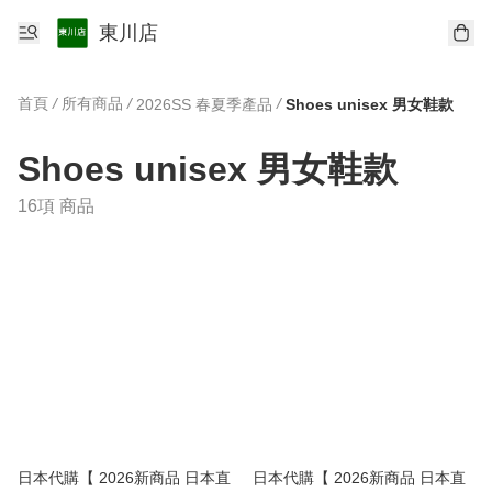
東川店
首頁
/
所有商品
/
/
2026SS 春夏季產品
Shoes unisex 男女鞋款
Shoes unisex 男女鞋款
16項 商品
日本代購【 2026新商品 日本直
日本代購【 2026新商品 日本直