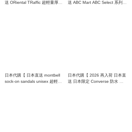
送 ORiental TRaffic 超輕量厚底
送 ABC Mart ABC Select 系列
魔術貼運動涼鞋 Lightweight
透氣網面 輕量厚底 波鞋涼鞋 / 運
Platform Sports Sandals 】
動涼鞋 Breathable Mesh
Lightweight Platform Sneaker
Sandals 】
日本代購【 日本直送 montbell
日本代購【 2026 再入荷 日本直
sock-on sandals unisex 超輕量
送 日本限定 Converse 防水 雨
休閒 涼鞋 | 拖鞋 | 男女合用 】
靴 | 水鞋 | 男女兼用 | AS LIGHT
WR SL SIDEGORE HI | water-
repellent | rain boot | unisex 】