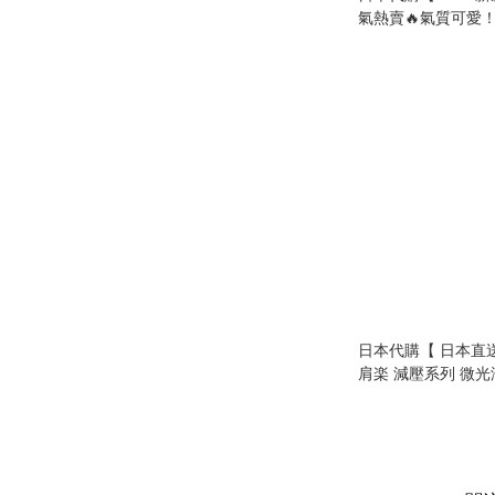
氣熱賣🔥氣質可愛！ROO
Roo 系列 荷葉邊針織斜
Ruffle Knit Should
】
日本代購【 日本直送 Le
肩楽 減壓系列 微光
迷你 單肩袋 | Mini Sh
Bag • Glossy PU Ma
Spacious 】