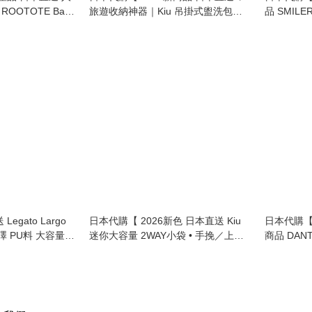
TOTE Baby
旅遊收納神器｜Kiu 吊掛式盥洗包
品 SMILE
揹袋 | Luffle
（內含可拆卸獨立小包）The
SMILER 
er Bag • Washable
Ultimate Travel Savior | Hanging
Toiletrie Pouch (With Detachable
Mini Bag!) 】
gato Largo
日本代購【 2026新色 日本直送 Kiu
日本代購【 
澤 PU料 大容量
迷你大容量 2WAY小袋 • 手挽／上膊
商品 DANT
oulder-Relief
兩用 | 2‑Way Mini Bag • Hand /
通用 輕量抗
terial &
Shoulder 】
Cordura M