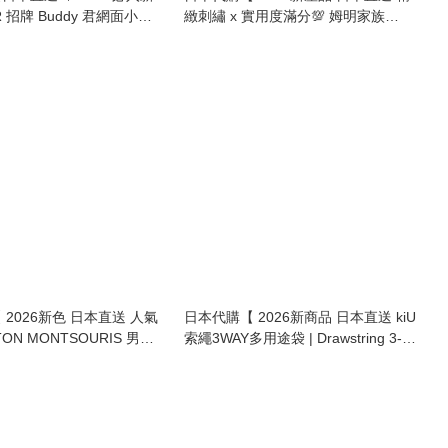
R 招牌 Buddy 君網面小包
緻刺繡 x 實用度滿分💯 姆明家族
MESH BADDY BAG 】
2Way 輕量防潑水索繩袋 Moomin
2Way Drawstring Bag • Water-
Repellent Nylon 】
2026新色 日本直送 人氣
日本代購【 2026新商品 日本直送 kiU
ON MONTSOURIS 男女
索繩3WAY多用途袋 | Drawstring 3-
撕裂 迷你單肩袋 | 500D
Way Multi-Bag 】
ini Shoulder Bag 】