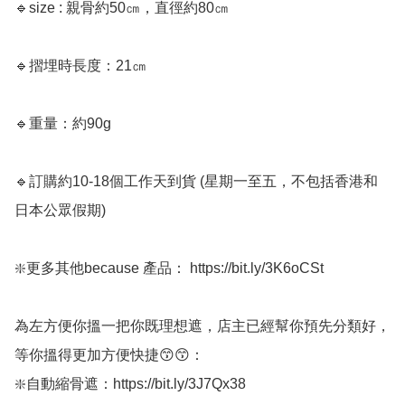
🔹size : 親骨約50㎝，直徑約80㎝ 

🔹摺埋時長度：21㎝

🔹重量：約90g

🔹訂購約10-18個工作天到貨 (星期一至五，不包括香港和
日本公眾假期) ﻿

❇️更多其他because 產品： https://bit.ly/3K6oCSt

為左方便你搵一把你既理想遮，店主已經幫你預先分類好，
等你搵得更加方便快捷😙😙：

❇️自動縮骨遮：https://bit.ly/3J7Qx38
