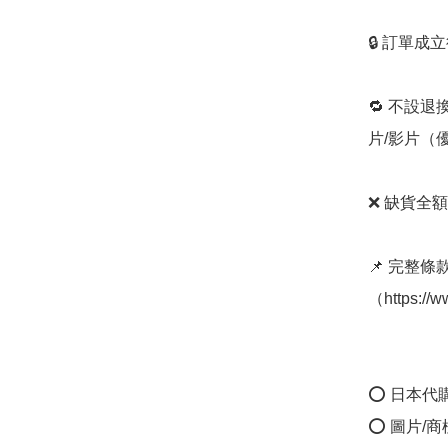
🔒 訂單成
🔁 不設退
片/影片（
❌ 缺貨全額
📌 完整
（https://
⭕ 日本代
⭕ 圖片/