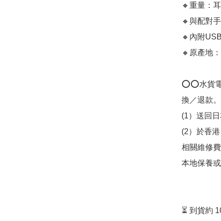
🔸重量：耳
🔸與配對手
🔸內附USB
🔸原產地：
⭕️⭕️水
換／退款。
(1）送回
(2）於香
相關維修費
本地保養或
⏳ 到貨約 