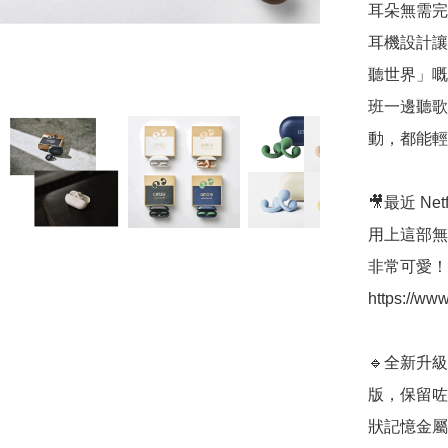
耳朵無需完
耳機設計讓
聽世界」嘅
班一邊聽歌
動，都能輕
🎥最近 N
用上這部無
非常可愛！
https://ww
🔹全新升級
版，保留咗
狀記憶金屬