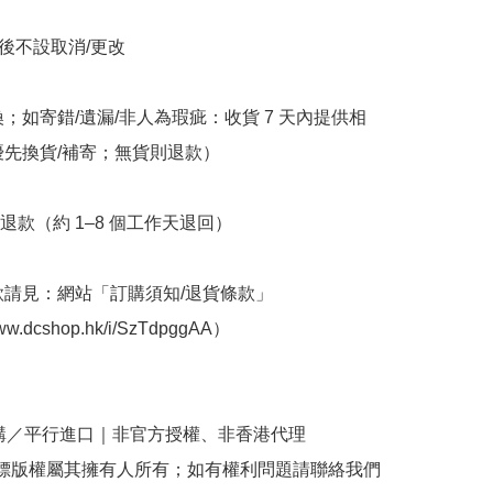
立後不設取消/更改

換；如寄錯/遺漏/非人為瑕疵：收貨 7 天內提供相
優先換貨/補寄；無貨則退款）

退款（約 1–8 個工作天退回）

條款請見：網站「訂購須知/退貨條款」
www.dcshop.hk/i/SzTdpggAA）

購／平行進口｜非官方授權、非香港代理

商標版權屬其擁有人所有；如有權利問題請聯絡我們