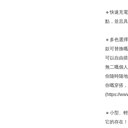
🔹快速充
點，並且具
🔹多色選
款可替換嘅
可以自由搭
無二嘅個人
你隨時隨地
你嘅穿搭，
(https://w
🔹小型、輕
它的存在！
