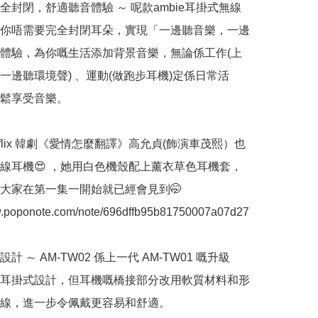
全封閉，舒適聽音體驗 ～ 呢款ambie耳掛式無線
你唔需要完全封閉耳朵，實現「一邊聽音樂，一邊
體驗，為你嘅生活添加背景音樂，無論係工作(上
一邊聽環境聲) 、運動(做跑步耳機)定係日常活
鬆享受音樂。

etflix 韓劇《愛情怎麼翻譯》高允貞(飾演車茂熙）也
線耳機😍 ，她用白色機殼配上薰衣草色耳機套，
大家在第一集一開始就已經會見到🤭 
w.poponote.com/note/696dffb95b81750007a07d27

設計 ～ AM-TW02 係上一代 AM-TW01 嘅升級
耳掛式設計，但耳機嘅橋接部分改用軟質材料和形
線，進一步令佩戴更容易和舒適。
