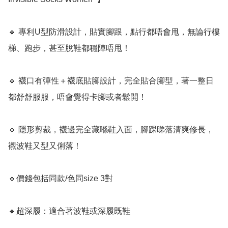
🔹 專利U型防滑設計，貼實腳跟，點行都唔會甩，無論行樓
梯、跑步，甚至脫鞋都穩陣唔甩！

🔹 襪口有彈性＋襪底貼腳設計，完全貼合腳型，著一整日
都舒舒服服，唔會覺得卡腳或者鬆開！

🔹 隱形剪裁，襪邊完全藏喺鞋入面，腳踝睇落清爽修長，
襯波鞋又型又俐落！

🔹價錢包括同款/色同size 3對

🔹超深履：適合著波鞋或深履既鞋
