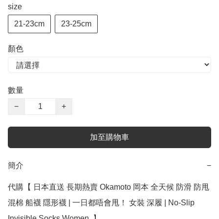
size
21-23cm
23-25cm
顏色
數量
−
+
加至購物車
簡介
−
代購【 日本直送 長期熱賣 Okamoto 岡本 全天候 防滑 防甩 
混棉 船襪 隱形襪 | 一日都唔會甩！ 女裝 深履 | No-Slip 
Invisible Socks Women  】
