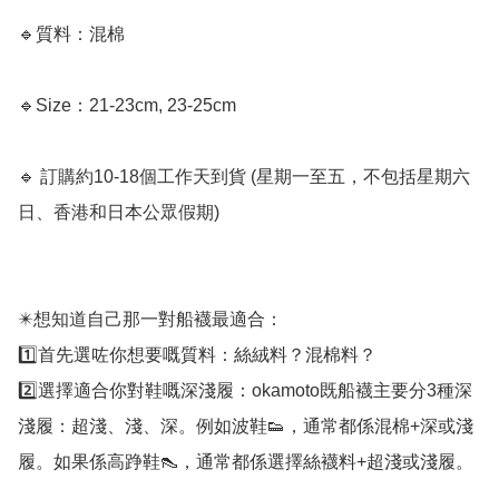
🔹質料：混棉

🔹Size：21-23cm, 23-25cm

🔹 訂購約10-18個工作天到貨 (星期一至五，不包括星期六
日、香港和日本公眾假期) 

✴️想知道自己那一對船襪最適合：

1️⃣首先選咗你想要嘅質料：絲絨料？混棉料？

2️⃣選擇適合你對鞋嘅深淺履：okamoto既船襪主要分3種深
淺履：超淺、淺、深。例如波鞋👟，通常都係混棉+深或淺
履。如果係高踭鞋👠，通常都係選擇絲襪料+超淺或淺履。
