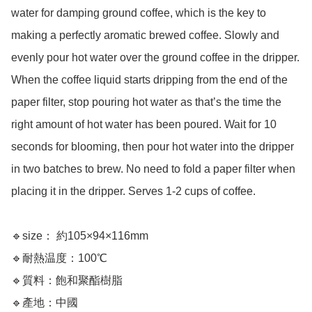
water for damping ground coffee, which is the key to 
making a perfectly aromatic brewed coffee. Slowly and 
evenly pour hot water over the ground coffee in the dripper. 
When the coffee liquid starts dripping from the end of the 
paper filter, stop pouring hot water as that’s the time the 
right amount of hot water has been poured. Wait for 10 
seconds for blooming, then pour hot water into the dripper 
in two batches to brew. No need to fold a paper filter when 
placing it in the dripper. Serves 1-2 cups of coffee.

🔹size： 約105×94×116mm

🔹耐熱温度：100℃

🔹質料：飽和聚酯樹脂 

🔹產地：中國
