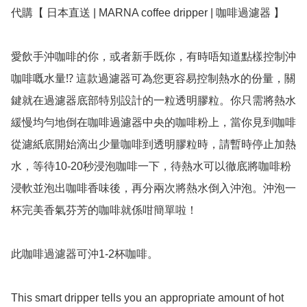
代購【 日本直送 | MARNA coffee dripper | 咖啡過濾器 】﻿

愛飲手沖咖啡的你，或者新手既你，有時唔知道點樣控制沖
咖啡嘅水量⁉️ 這款過濾器可為您更容易控制熱水的份量，關
鍵就在過濾器底部特別設計的一粒透明膠粒。你只需將熱水
緩慢均勻地倒在咖啡過濾器中央的咖啡粉上，當你見到咖啡
從濾紙底開始滴出少量咖啡到透明膠粒時，請暫時停止加熱
水，等待10-20秒浸泡咖啡一下，待熱水可以徹底將咖啡粉
浸軟並泡出咖啡香味後，再分兩次將熱水倒入沖泡。沖泡一
杯完美香氣芬芳的咖啡就係咁簡單啦！

此咖啡過濾器可沖1-2杯咖啡。 

This smart dripper tells you an appropriate amount of hot 