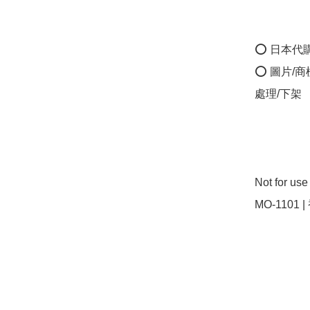
⭕ 日本代
⭕ 圖片/
處理/下架

Not for u
MO-1101 |