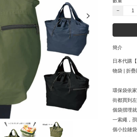
數量
−
簡介
日本代購【 
物袋 | 折疊購物
環保袋依家
街都買到左
個袋摺埋就
一索繩，孭
個小拉鏈袋