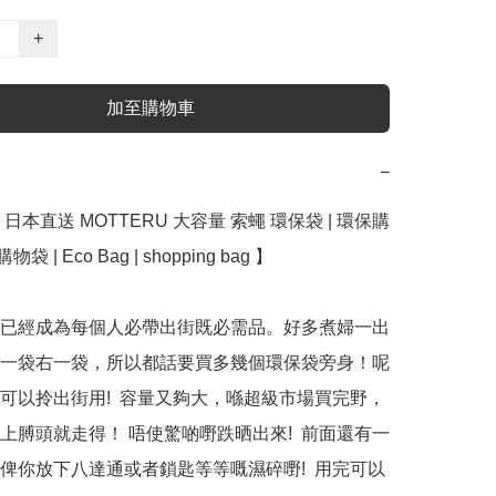
+
加至購物車
−
日本直送 MOTTERU 大容量 索蠅 環保袋 | 環保購
袋 | Eco Bag | shopping bag 】﻿

已經成為每個人必帶出街既必需品。好多煮婦一出
一袋右一袋，所以都話要買多幾個環保袋旁身！呢
可以拎出街用!  容量又夠大，喺超級市場買完野，
上膊頭就走得！ 唔使驚啲嘢跌晒出來!  前面還有一
俾你放下八達通或者鎖匙等等嘅濕碎嘢!  用完可以