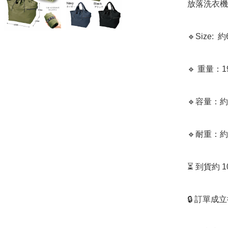
放落洗衣機
🔹Size:  
🔹 重量：19
🔹容量：約2
🔹耐重：約1
⏳ 到貨約 
🔒 訂單成