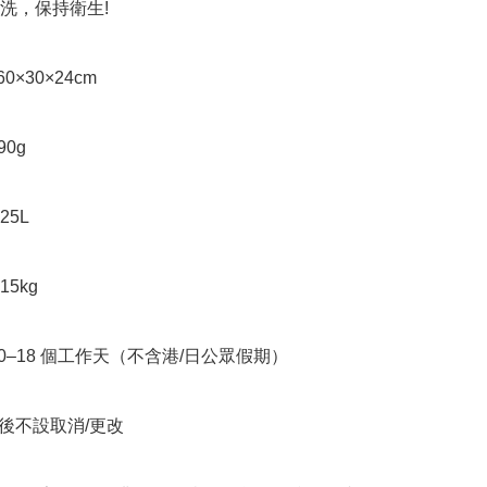
洗，保持衛生!

約60×30×24cm

0g

5L

5kg

10–18 個工作天（不含港/日公眾假期）

立後不設取消/更改
