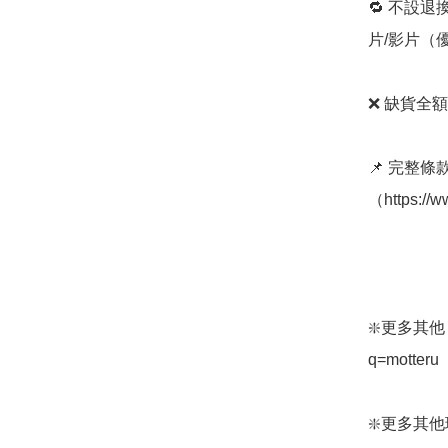
🔁 不設退
片/影片（
❌ 缺貨全額
📌 完整
（https://w
❇️更多其他 mo
q=motteru

❇️更多其他環保