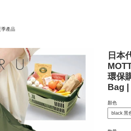
春夏季產品
日本
MOT
環保購
Bag |
顏色
black 黑