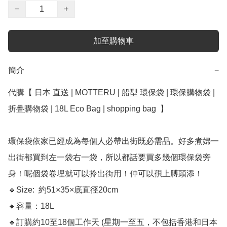
−
+
加至購物車
簡介
−
代購【 日本 直送 | MOTTERU | 船型 環保袋 | 環保購物袋 | 
折疊購物袋 | 18L Eco Bag | shopping bag  】﻿

環保袋依家已經成為每個人必帶出街既必需品。好多煮婦一
出街都買到左一袋右一袋，所以都話要買多幾個環保袋旁
身！呢個袋卷埋就可以拎出街用！仲可以孭上膊頭添！

🔹Size:  約51×35×底直徑20cm

🔹容量：18L

🔹訂購約10至18個工作天 (星期一至五，不包括香港和日本