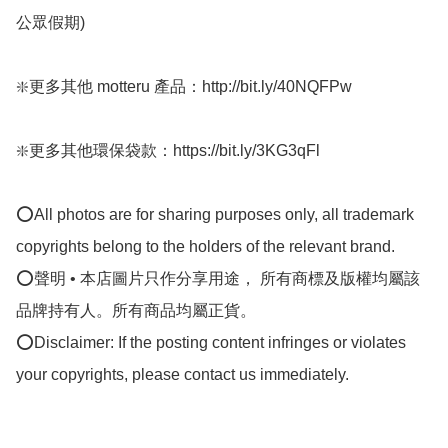
公眾假期) ﻿

❇️更多其他 motteru 產品：http://bit.ly/40NQFPw

❇️更多其他環保袋款：https://bit.ly/3KG3qFl

⭕All photos are for sharing purposes only, all trademark 
copyrights belong to the holders of the relevant brand.

⭕聲明 • 本店圖片只作分享用途， 所有商標及版權均屬該
品牌持有人。所有商品均屬正貨。

⭕Disclaimer: If the posting content infringes or violates 
your copyrights, please contact us immediately.
