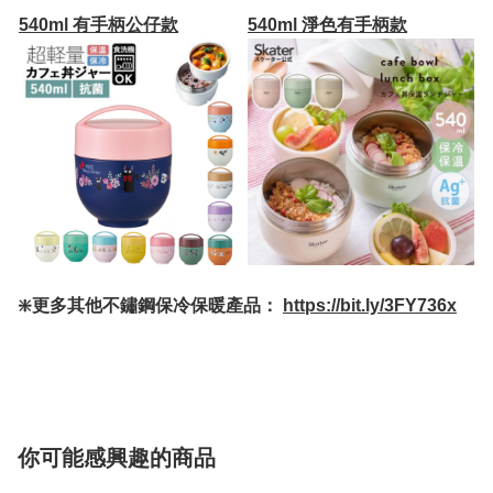
540ml 有手柄公仔款
540ml 淨色有手柄款
❇️更多其他不鏽鋼保冷保暖產品：
https://bit.ly/3FY736x
你可能感興趣的商品