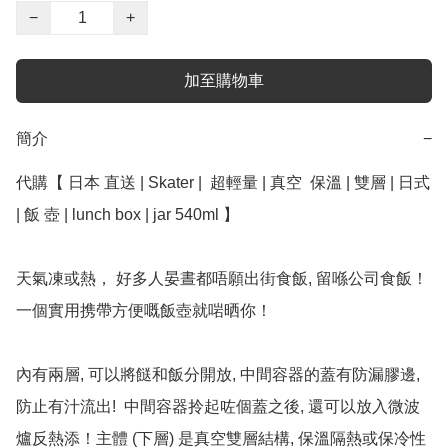
−
+
加至購物車
簡介
−
代購【 日本 直送 | Skater |  超輕量 | 真空  保溫 | 雙層 | 日式 
| 飯 壺 | lunch box | jar 540ml 】

天氣凍或熱， 好多人晏晝都唔願出街食飯, 留喺公司食飯！
一個實用携帶方便嘅飯壺就啱晒你！

內有兩層, 可以將餸和飯分開放, 中間容器的蓋有防漏膠邊, 
防止有汁流出!  中間容器拎起咗個蓋之後, 還可以放入微波
爐反熱添！主體 (下層) 是真空雙層結構, 保溫隔熱或保冷性