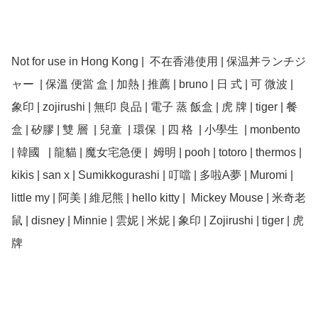
Not for use in Hong Kong |  不在香港使用 | 保温丼ランチジ
ャー  | 保溫 便當 盒 | 加熱 | 推薦 | bruno | 日 式 | 可 微波 | 
象印 | zojirushi | 無印 良品 | 電子 蒸 飯盒 | 虎 牌 | tiger | 餐 
盒 | 矽膠 | 雙 層  | 兒童  | 環保  | 四 格  | 小學生  | monbento  
| 韓國   | 龍貓 | 魔女宅急便 |  姆明 | pooh | totoro | thermos | 
kikis | san x | Sumikkogurashi | 叮噹 | 多啦A夢 | Muromi | 
little my | 阿美 | 維尼熊 | hello kitty |  Mickey Mouse | 米奇老
鼠 | disney | Minnie | 雲妮 | 米妮 | 象印 | Zojirushi | tiger | 虎
牌
