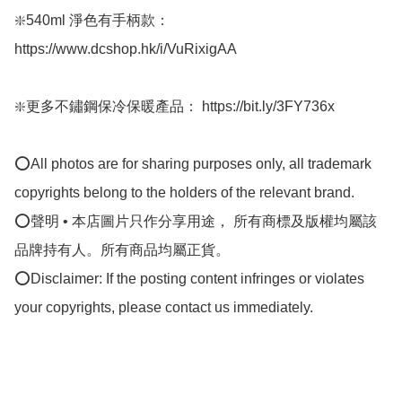
❇️540ml 淨色有手柄款：
https://www.dcshop.hk/i/VuRixigAA 

❇️更多不鏽鋼保冷保暖產品： https://bit.ly/3FY736x

⭕All photos are for sharing purposes only, all trademark 
copyrights belong to the holders of the relevant brand.

⭕聲明 • 本店圖片只作分享用途， 所有商標及版權均屬該
品牌持有人。所有商品均屬正貨。

⭕Disclaimer: If the posting content infringes or violates 
your copyrights, please contact us immediately.
