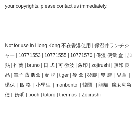
your copyrights, please contact us immediately.

Not for use in Hong Kong 不在香港使用 | 保温丼ランチジ
ャー | 10771553 | 10771555 | 10771570 | 保溫 便當 盒 | 加
熱 | 推薦 | bruno | 日 式 | 可 微波 | 象印 | zojirushi | 無印 良
品 | 電子 蒸 飯盒 | 虎 牌 | tiger | 餐 盒 | 矽膠 | 雙 層  | 兒童  | 
環保  | 四 格  | 小學生  | monbento  | 韓國   | 龍貓 | 魔女宅急
便 |  姆明 | pooh | totoro | thermos  | Zojirushi 
