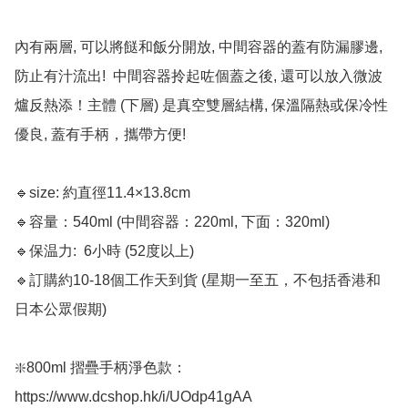
內有兩層, 可以將餸和飯分開放, 中間容器的蓋有防漏膠邊, 
防止有汁流出!  中間容器拎起咗個蓋之後, 還可以放入微波
爐反熱添！主體 (下層) 是真空雙層結構, 保溫隔熱或保冷性
優良, 蓋有手柄，攜帶方便! 

🔹size: 約直徑11.4×13.8cm 

🔹容量：540ml (中間容器：220ml, 下面：320ml)

🔹保温力:  6小時 (52度以上)

🔹訂購約10-18個工作天到貨 (星期一至五，不包括香港和
日本公眾假期) ﻿

❇️800ml 摺疊手柄淨色款： 
https://www.dcshop.hk/i/UOdp41gAA
