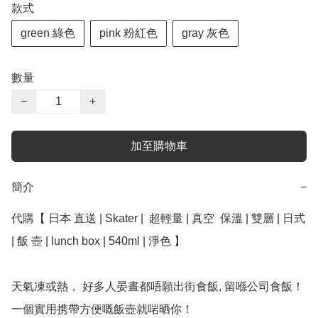
款式
green 綠色
pink 粉紅色
gray 灰色
數量
−
+
加至購物車
簡介
−
代購【 日本 直送 | Skater |  超輕量 | 真空  保溫 | 雙層 | 日式 
| 飯 壺 | lunch box | 540ml | 淨色 】

天氣凍或熱， 好多人晏晝都唔願出街食飯, 留喺公司食飯！
一個實用携帶方便嘅飯壺就啱晒你！
