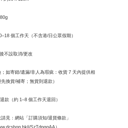
0g

10–18 個工作天（不含港/日公眾假期）

立後不設取消/更改

換；如寄錯/遺漏/非人為瑕疵：收貨 7 天內提供相
優先換貨/補寄；無貨則退款）

退款（約 1–8 個工作天退回）

條款請見：網站「訂購須知/退貨條款」
www.dcshop.hk/i/SzTdpggAA）
