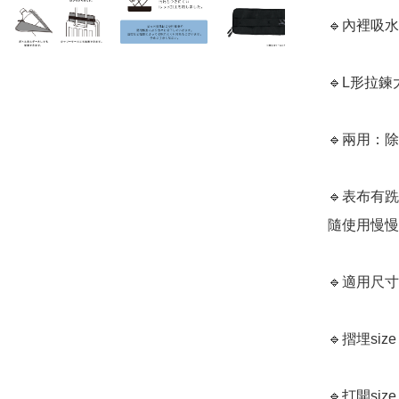
🔹內裡吸
🔹L形拉
🔹兩用：
🔹表布有
隨使用慢慢
🔹適用尺寸
🔹摺埋size
🔹打開size