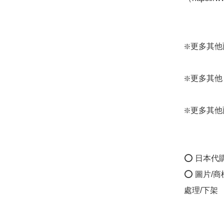
❇️更多其他雨遮
❇️更多其他 Wpc
❇️更多其他雨具產
⭕ 日本代
⭕ 圖片/
處理/下架
