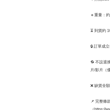
🔹重量：約8
⏳ 到貨約 
🔒 訂單成
🔁 不設退
片/影片（
❌ 缺貨全額
📌 完整
（https://