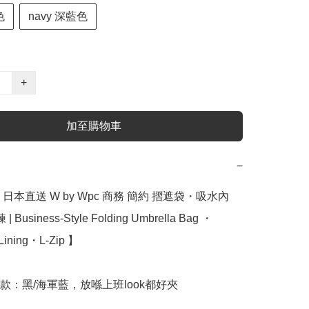
色
navy 深藍色
+
加至購物車
−
日本直送 W by Wpc 商務 簡約 摺遮袋・吸水內
Business‑Style Folding Umbrella Bag ・
Lining・L‑Zip 】﻿

款：黑/海軍藍，放喺上班look都好夾
