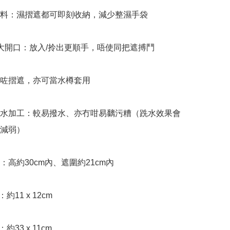
水料：濕摺遮都可即刻收納，減少整濕手袋

鍊大開口：放入/拎出更順手，唔使同把遮搏鬥

除咗摺遮，亦可當水樽套用

跣水加工：較易撥水、亦冇咁易黐污糟（跣水效果會
減弱）

：高約30cm內、遮圍約21cm內

：約11 x 12cm

：約33 x 11cm
