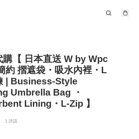
購【 日本直送 W by Wpc
簡約 摺遮袋・吸水內裡・L
| Business‑Style
ng Umbrella Bag ・
rbent Lining・L‑Zip 】
1 評語