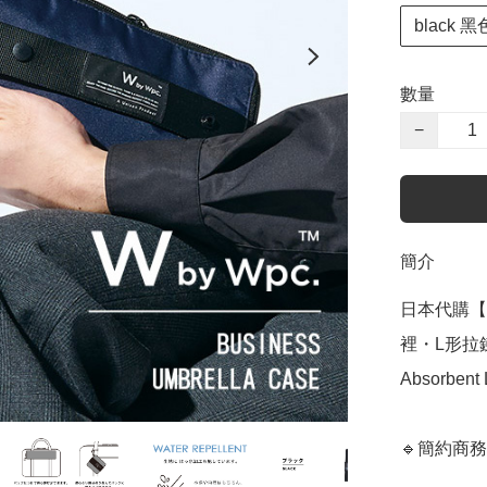
black 黑
數量
−
簡介
日本代購【 
裡・L形拉鍊 | 
Absorbent 
🔹簡約商務