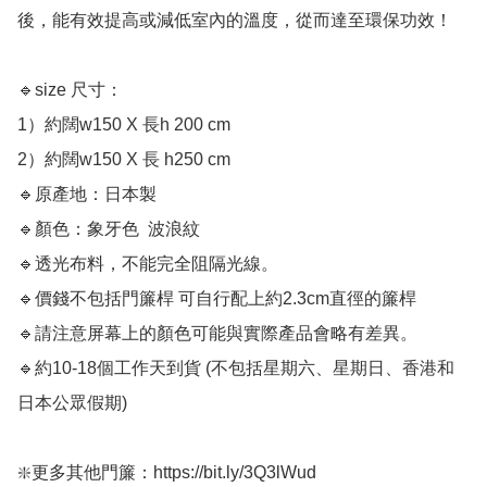
後，能有效提高或減低室內的溫度，從而達至環保功效！

🔹size 尺寸：

1）約闊w150 X 長h 200 cm

2）約闊w150 X 長 h250 cm

🔹原產地：日本製

🔹顏色：象牙色  波浪紋

🔹透光布料，不能完全阻隔光線。

🔹價錢不包括門簾桿 可自行配上約2.3cm直徑的簾桿

🔹請注意屏幕上的顏色可能與實際產品會略有差異。

🔹約10-18個工作天到貨 (不包括星期六、星期日、香港和
日本公眾假期) ﻿ 

❇️更多其他門簾：https://bit.ly/3Q3lWud
