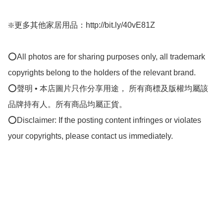
❇️更多其他家居用品：http://bit.ly/40vE81Z

⭕All photos are for sharing purposes only, all trademark 
copyrights belong to the holders of the relevant brand.

⭕聲明 • 本店圖片只作分享用途， 所有商標及版權均屬該
品牌持有人。所有商品均屬正貨。

⭕Disclaimer: If the posting content infringes or violates 
your copyrights, please contact us immediately.
