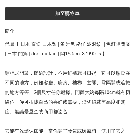
加至購物車
簡介
−
代購【 日本 直送 日本製 | 象牙色 格仔 波浪紋  | 免釘隔間簾 
| 日本 門簾 | door curtain | 闊150cm  8799015 】

穿桿式門簾，簡約設計，不用釘牆就可掛起。它可以懸掛在
不同的地方，例如客廳、廚房、樓梯、玄關、需隔開或遮掩
的地方等等。2個尺寸任你選擇。門簾大約每隔10cm就有切
線位，你可根據自己的喜好或需要，沿切線裁剪高度和闊
度。無論是屋企或商用都適合。

它能有效環保節能！當你開了冷氣或暖氣時，使用了它之