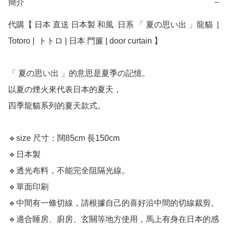
簡介
−
代購【 日本 直送 日本製 和風  日系 「 夏の思い出 」龍貓  | 
Totoro |  トトロ | 日本 門簾 | door curtain 】

「 夏の思い出 」的意思是夏季の記憶。

以夏の煙火來代表日本的夏天，

四季龍貓系列的夏天款式。

🔹size 尺寸：闊85cm 長150cm

🔹日本製

🔹透光布料，不能完全阻隔光線。

🔹單面印刷

🔹中間有一條切線，請根據自己的喜好沿中間的切線裁剪。

🔹適合睡房、廚房、玄關等地方使用，馬上有身在日本的感