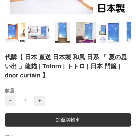
代購【 日本 直送 日本製 和風 日系 「 夏の思
い出 」龍貓 | Totoro | トトロ | 日本 門簾 |
door curtain 】
數量
−
+
加至購物車