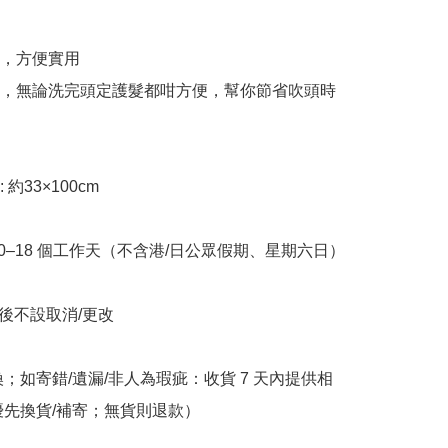
，方便實用  

，無論洗完頭定護髮都咁方便，幫你節省吹頭時
): 約33×100cm

10–18 個工作天（不含港/日公眾假期、星期六日）

立後不設取消/更改

換；如寄錯/遺漏/非人為瑕疵：收貨 7 天內提供相
優先換貨/補寄；無貨則退款）
