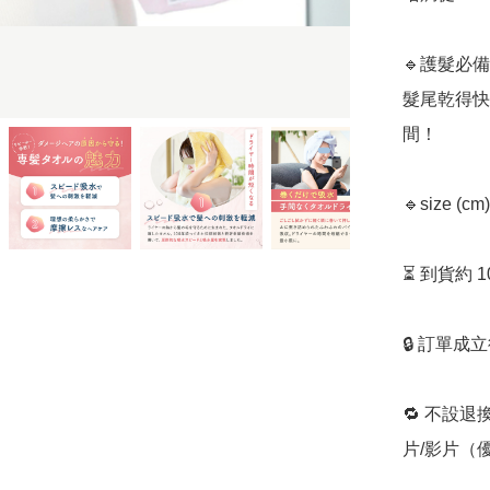
🔹護髮必備
髮尾乾得快
間！  

🔹size (cm
⏳ 到貨約 
🔒 訂單成
🔁 不設退
片/影片（