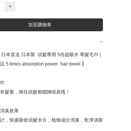
+
加至購物車
−
日本直送 日本製  頭髮專用 5倍超吸水 專髮毛巾 | 
imes absorption power  hair towel 】﻿

巾

有髮量，捲住頭髮都穩陣唔易甩！  

消臭效果

計，快速吸收頭髮水分，植物成分消臭，乾淨清新