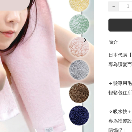
−
簡介
日本代購【 
專為護髮而設 5 t
🔹髮專用毛
輕鬆包住所
🔹吸水快＋
專為護髮設
唔焗促！  
