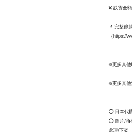
❌ 缺貨全額
📌 完整
（https://
❇️更多其他吸水
❇️更多其他浴室
⭕ 日本代
⭕ 圖片/
處理/下架.
