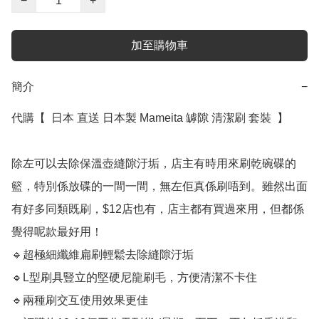
−
+
加至購物車
簡介
−
代購【  日本 直送 日本製 Mameita 罅隙 清潔刷 套裝  】﻿﻿﻿﻿﻿

除左可以去除保溫壺縫隙汙垢，店主有時用來刷乾碗碟的
籃，特別係放碟的一間一間，無左佢真係刷唔到。雖然出面
有好多同類既刷，$12店也有，店主都有買過來用，但都係
覺得呢款最好用！

🔹超極細纖維扁刷輕鬆去除縫隙汙垢 

🔹L型刷具豎立的堅硬尼龍刷毛，方便清潔不卡住

🔹兩種刷交互使用效果更佳
