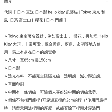
簡介
−
代購【 日本 直送 日本製 hello kitty 凱蒂貓 | Tokyo 東京 和
風  日系 富士山 |  櫻花 | 日本 門簾 】

🔹Tokyo 東京著名景點，例如富士山 、 櫻花，再加埋 Hello 
Kitty 大頭，非常可愛，適合睡房、廚房、玄關等地方使
用，馬上有身在日本的感覺😁

🔹尺寸：寬85cm 長150cm

🔹日本製

🔹透光布料，不能完全阻隔光線，透明感，減少壓迫感。

🔹單面印刷

🔹中間有一條切線，可隨個人喜好沿中間的切線裁剪。

🔹價錢不包括門簾桿 (可穿過直徑約2cm的桿（*使用門簾桿
時，請留意兩邊桿頭的厚度，或能否除下桿頭才穿過門