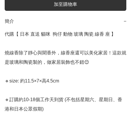
加至購物車
簡介
−
代購【 日本 直送 貓咪  狗仔 動物 玻璃 陶瓷 線香 座 】﻿

燒線香除了靜心與聞香外，線香座還可以美化家居！這款就
是玻璃和陶瓷製的，做家居裝飾也不錯😊

🔹size: 約11.5×7×高4.5cm

🔹訂購約10-18個工作天到貨 (不包括星期六、星期日、香
港和日本公眾假期) ﻿  
