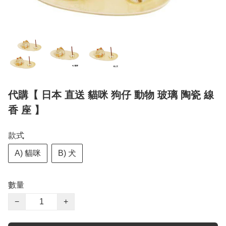
代購【 日本 直送 貓咪 狗仔 動物 玻璃 陶瓷 線
香 座 】
款式
A) 貓咪
B) 犬
數量
−
+