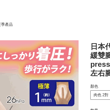
春夏季產品
日本代
緩雙腳
pres
左右
顏色
肉色 2對