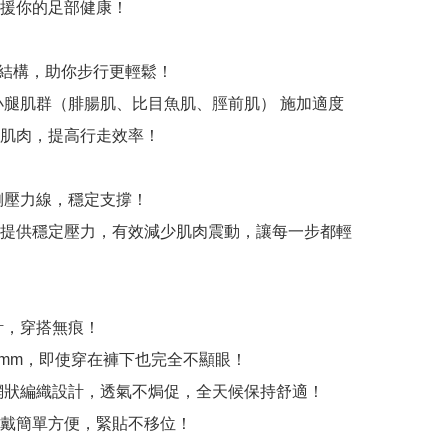
援你的足部健康！

撐結構，助你步行更輕鬆！

小腿肌群（腓腸肌、比目魚肌、脛前肌） 施加適度
肌肉，提高行走效率！

兩側壓力線，穩定支撐！

提供穩定壓力，有效減少肌肉震動，讓每一步都輕
計，穿搭無痕！

1mm，即使穿在褲下也完全不顯眼！

網狀編織設計，透氣不焗促，全天候保持舒適！

戴簡單方便，緊貼不移位！
