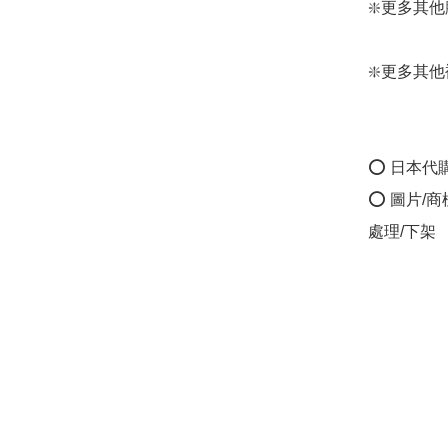
❇️更多其他腳部
❇️更多其他襪款:
⭕ 日本代
⭕ 圖片/
處理/下架
