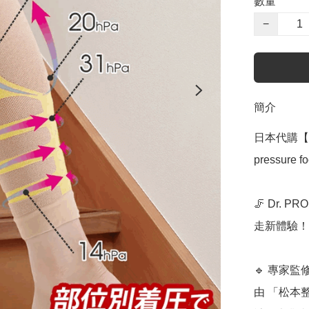
數量
−
簡介
日本代購【 日
pressure 
🦵 Dr.
走新體驗！ 
🔹 專家監
由 「松本