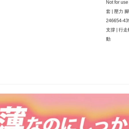
Not for u
套 | 壓力 腳 
246654-4
支撐 | 行走