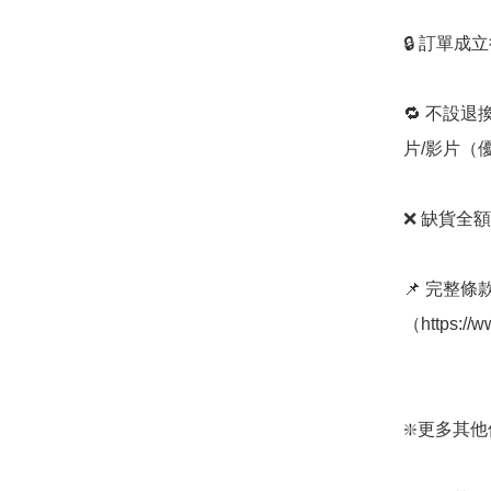
🔒 訂單成
🔁 不設退
片/影片（
❌ 缺貨全額
📌 完整
（https://w
❇️更多其他保健