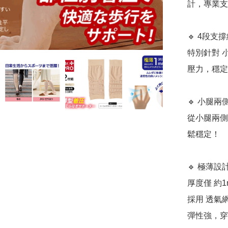
計，專業支
🔹 4段支
特別針對 
壓力，穩定
🔹 小腿
從小腿兩側
鬆穩定！

🔹 極薄設
厚度僅 約
採用 透氣
彈性強，穿