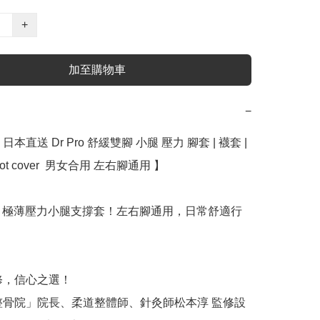
+
加至購物車
−
本直送 Dr Pro 舒緩雙腳 小腿 壓力 腳套 | 襪套 | 
foot cover  男女合用 左右腳通用 】﻿

 PRO 極薄壓力小腿支撐套！左右腳通用，日常舒適行


修，信心之選！

整骨院」院長、柔道整體師、針灸師松本淳 監修設