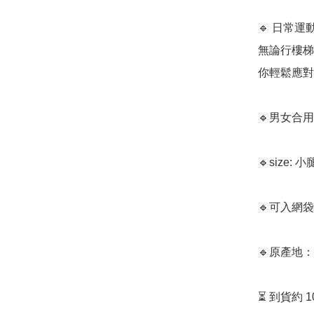
🔹 日常運
無論行樓梯
你輕鬆應對
🔹男女合用

🔹size: 
🔹可入網
🔹原產地：
⏳ 到貨約 