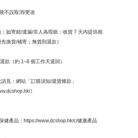
立後不設取消/更改

換；如寄錯/遺漏/非人為瑕疵：收貨 7 天內提供相
優先換貨/補寄；無貨則退款）

退款（約 1–8 個工作天退回）

條款請見：網站「訂購須知/退貨條款」
ww.dcshop.hk/）

產品：https://www.dcshop.hk/c/健康產品
