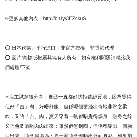
❇️更多其他內衣：http://bit.ly/3EZckuS

⭕ 日本代購／平行進口｜非官方授權、非香港代理

⭕ 圖片/商標版權屬其擁有人所有；如有權利問題請聯絡我
們處理/下架

✴️店主試穿後分享：自己一直都好抗拒蕾絲質地，因為覺得
佢好「吉」肉，好唔舒服，但係呢個蕾絲出奇地非常之柔
軟，又唔「吉」肉，夏天穿着一啲都唔覺得焗身，貼身之餘
又唔會唧晒啲肉肉出來；雖然佢無鋼圈，但係都穿出一個胸
型出來，唔會扁塌塌；喱士亦唔會現晒出外面嘅衫；如果加