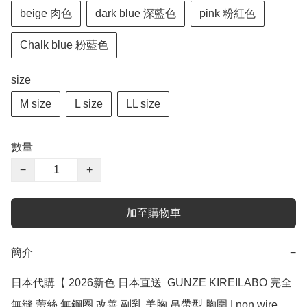
beige 肉色
dark blue 深藍色
pink 粉紅色
Chalk blue 粉藍色
size
M size
L size
LL size
數量
−
+
加至購物車
簡介
−
日本代購【 2026新色 日本直送  GUNZE KIREILABO 完全
無縫 蕾絲 無鋼圈 改善 副乳 美胸 吊帶型 胸圍 | non wire 