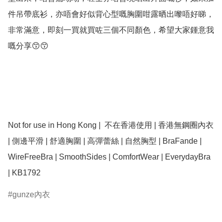
件吊帶底衫，亦唔會好似背心型嘅胸圍咁露晒出嚟唔好睇，
非常滿意，即刻一買就買咗三個不同顏色，希望大家鍾意我
嘅分享😙😙

Not for use in Hong Kong |  不在香港使用 | 香港無鋼圈內衣 
| 側邊平滑 | 舒適胸圍 | 高彈蕾絲 | 自然胸型 | BraFande | 
WireFreeBra | SmoothSides | ComfortWear | EverydayBra 
| KB1792
gunze內衣