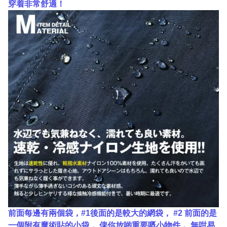
穿着非常舒適！
前面每邊有兩個袋，#1後面的是較大的網袋， #2 前面的是
一個附有魔術貼的小袋， 俾你放啲重要嘅小物件， 無咁易