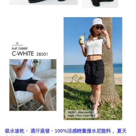
吸水速乾・ 遇汗蒸發・100%涼感輕量撥水尼龍料， 夏天