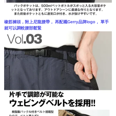
橡筋褲頭，附上尼龍腰帶， 再配襯Gerry品牌logo， 單手
就可以調較腰部鬆緊