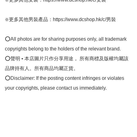
❇️更多其他男裝產品：https://www.dcshop.hk/c/男裝    

⭕All photos are for sharing purposes only, all trademark 
copyrights belong to the holders of the relevant brand.

⭕聲明 • 本店圖片只作分享用途， 所有商標及版權均屬該
品牌持有人。所有商品均屬正貨。

⭕Disclaimer: If the posting content infringes or violates 
your copyrights, please contact us immediately.
