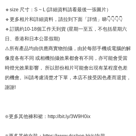
🔹size 尺寸：S ~ L (詳細資料請看最後一張圖片）

🔹更多相片和詳細資料，請拉到下面「詳情」睇👇👇👇👇

🔹訂購約10-18個工作天到貨 (星期一至五，不包括星期六
日、香港和日本公眾假期) ﻿

⚠️所有產品均由供應商實物拍攝，由於每部手機或電腦的解
像度各有不同 或相機拍攝效果都會有不同，亦可能會受當
時燈光效果影響， 所以部份相片可能會出現有某程度色差
的機會。￼請考慮清楚才下單，本店不接受因色產而退貨，
謝謝!

❇️更多其他褲和裙：http://bit.ly/3W9H0ix 

❇️更多其他女裝：https://www.dcshop.hk/c/女裝
