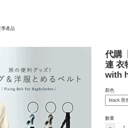
春夏季產品
代購【
連 衣物
with 
顏色
black 黑
數量
−