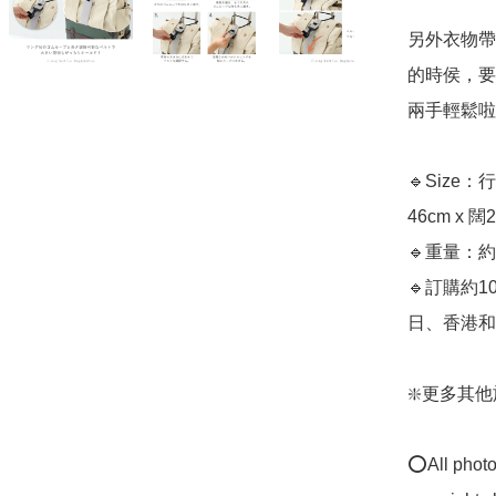
另外衣物帶
的時侯，要
兩手輕鬆啦
🔹Size
46cm x 闊2
🔹重量：約1
🔹訂購約
日、香港和日
❇️更多其他旅行用
⭕All photos