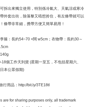
可拆出來獨立使用，特別係冷氣大、天氣涼或寒冷
帶外套出街，除落黎又唔想拎住，有左條帶就可以
！條帶非常細，携帶方便又簡單易用！

：行李箍：長約54~70 ×闊 w5cm；衣物帶：長約30～
.5cm

40g

10-18個工作天到貨 (星期一至五，不包括星期六、
本公眾假期) ﻿

品：http://bit.ly/3TE18tI

 are for sharing purposes only, all trademark 