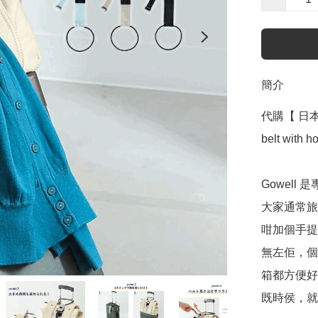
簡介
代購【 日本 直
belt with ho
Gowel
大家通常旅行
咁加個手提
無左佢，個
箱都方便好
既時侯，就