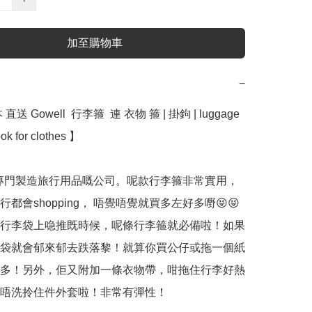
加至購物車
−
送 Gowell  行李箍  連 衣物 箍 | 掛鉤 | luggage 
ok for clothes 】﻿

l 是專門製造旅行用品嘅公司。呢款行李箍非常實用，
都會shopping， 唔覺唔覺就買多左好多嘢😝😝
行李袋上喼推既時候，呢條行李箍就必備啦！如果
袋就會郁來郁去跌落黎！就算你買公仔或拖一個紙
多！另外，佢又附加一條衣物帶，咁拖住行李好熱
唔洗拎住件外套啦！非常有彈性！
