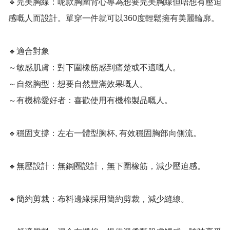
🔹完美胸線：呢款胸圍背心專為想要完美胸線但唔想有壓迫
感嘅人而設計。單穿一件就可以360度輕鬆擁有美麗輪廓。

🔹適合對象

～敏感肌膚：對下圍橡筋感到痛楚或不適嘅人。

～自然胸型：想要自然豐滿效果嘅人。

～有機棉愛好者：喜歡使用有機棉製品嘅人。

🔹穩固支撐：左右一體型胸杯, 有效穩固胸部向側流。

🔹無壓設計：無鋼圈設計，無下圍橡筋，減少壓迫感。

🔹簡約剪裁：布料邊緣採用簡約剪裁，減少縫線。
