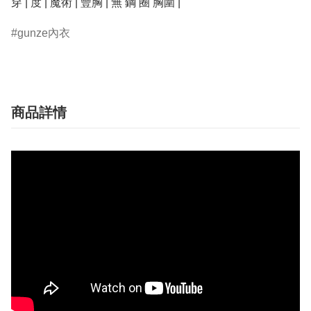
穿 | 度 | 魔術 | 豐胸 | 無 鋼 圈 胸圍 |
gunze內衣
商品詳情