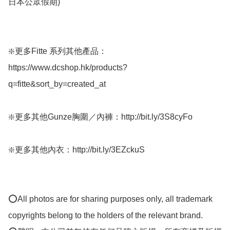
日本公眾假期) 

❇️更多Fitte 系列其他產品：
https://www.dcshop.hk/products?
q=fitte&sort_by=created_at

❇️更多其他Gunze胸圍／內褲：http://bit.ly/3S8cyFo

❇️更多其他內衣：http://bit.ly/3EZckuS

⭕All photos are for sharing purposes only, all trademark 
copyrights belong to the holders of the relevant brand.
