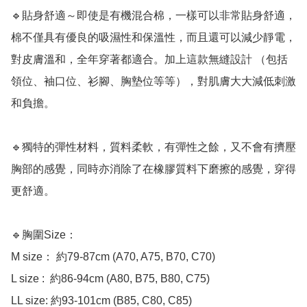
🔹貼身舒適～即使是有機混合棉，一樣可以非常貼身舒適，
棉不僅具有優良的吸濕性和保溫性，而且還可以減少靜電，
對皮膚溫和，全年穿著都適合。加上這款無縫設計 （包括
領位、袖口位、衫腳、胸墊位等等），對肌膚大大減低刺激
和負擔。

🔹獨特的彈性材料，質料柔軟，有彈性之餘，又不會有擠壓
胸部的感覺，同時亦消除了在橡膠質料下磨擦的感覺，穿得
更舒適。

🔹胸圍Size：

M size： 約79-87cm (A70, A75, B70, C70)

L size :  約86-94cm (A80, B75, B80, C75)

LL size: 約93-101cm (B85, C80, C85)
