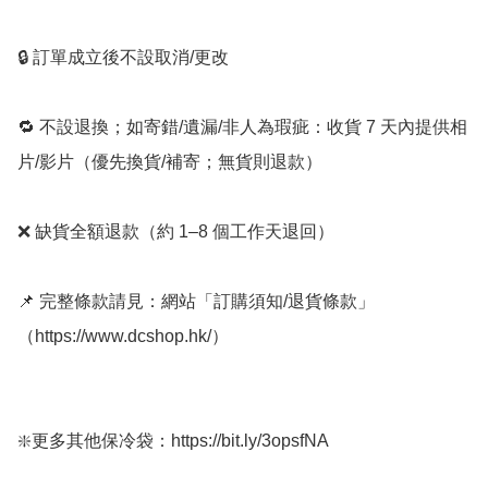
🔒 訂單成立後不設取消/更改

🔁 不設退換；如寄錯/遺漏/非人為瑕疵：收貨 7 天內提供相
片/影片（優先換貨/補寄；無貨則退款）

❌ 缺貨全額退款（約 1–8 個工作天退回）

📌 完整條款請見：網站「訂購須知/退貨條款」
（https://www.dcshop.hk/）

❇️更多其他保冷袋：https://bit.ly/3opsfNA
