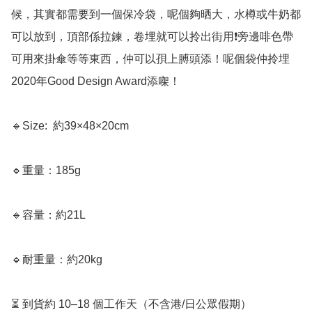
候，其實都需要到一個保冷袋，呢個夠晒大，水樽或牛奶都
可以放到，頂部係拉鍊，卷埋就可以拎出街用❗️旁邊啡色帶
可用來掛傘等等東西，仲可以孭上膊頭添！呢個袋仲拎埋
2020年Good Design Award添㗎！

🔹Size:  約39×48×20cm

🔹重量：185g

🔹容量：約21L

🔹耐重量：約20kg

⏳ 到貨約 10–18 個工作天（不含港/日公眾假期）
