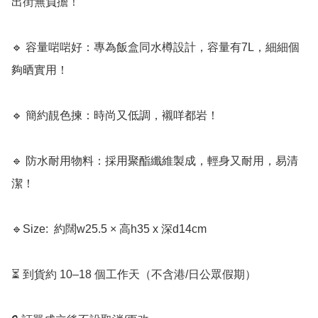
出街無負擔！

🔹 容量啱啱好：專為飯盒同水樽設計，容量有7L，細細個
夠晒實用！

🔹 簡約靚色揀：時尚又低調，襯咩都岩！

🔹 防水耐用物料：採用聚酯纖維製成，輕身又耐用，易清
潔！

🔹Size:  約闊w25.5 × 高h35 x 深d14cm

⏳ 到貨約 10–18 個工作天（不含港/日公眾假期）
