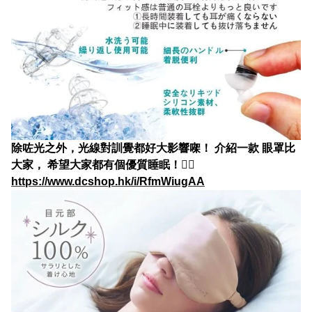
除咗光之外，光線對訓覺都好大影響㗎！ 介紹一款 眼罩比
大家， 希望大家都有個優質睡眠！👉🏻
https://www.dcshop.hk/i/RfmWiugAA