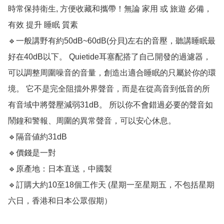
時常保持衛生, 方便收藏和攜帶！無論 家用 或 旅遊 必備，
有效 提升 睡眠 質素

🔹一般講野有約50dB~60dB(分貝)左右的音壓，聽講睡眠最
好在40dB以下。 Quietide耳塞配搭了自己開發的過濾器，
可以調整周圍噪音的音量，創造出適合睡眠的只屬於你的環
境。 它不是完全阻擋外界聲音，而是在從高音到低音的所
有音域中將聲壓減弱31dB。 所以你不會錯過必要的聲音如
鬧鐘和警報、周圍的異常聲音，可以安心休息。

🔹隔音値約31dB 

🔹價錢是一對

🔹原產地：日本直送，中國製

🔹訂購大約10至18個工作天﻿ (星期一至星期五，不包括星期
六日，香港和日本公眾假期）
