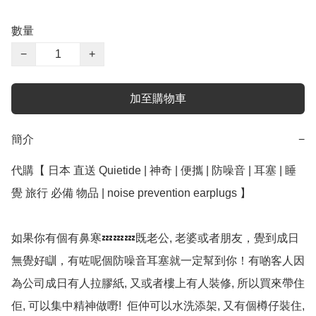
數量
−
+
加至購物車
簡介
−
代購【 日本 直送 Quietide | 神奇 | 便攜 | 防噪音 | 耳塞 | 睡
覺 旅行 必備 物品 | noise prevention earplugs 】

如果你有個有鼻寒💤💤💤既老公, 老婆或者朋友，覺到成日
無覺好瞓，有咗呢個防噪音耳塞就一定幫到你！有啲客人因
為公司成日有人拉膠紙, 又或者樓上有人裝修, 所以買來帶住
佢, 可以集中精神做嘢!  佢仲可以水洗添架, 又有個樽仔裝住, 